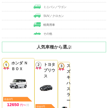
ミニバン／ワゴン
SUV／クロカン
軽商用車
その他
人気車種から選ぶ
ホンダ Ｎ
トヨタ
ス
ＢＯＸ
プリウ
ズ
ス
キ
ハ
ス
ラ
頭金0円
ー
12650
円〜
/月
頭金0円