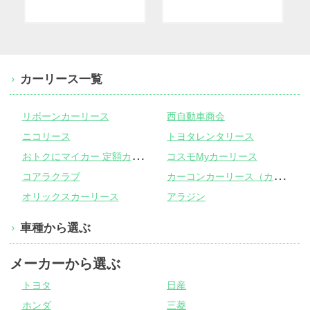
カーリース一覧
リボーンカーリース
西自動車商会
ニコリース
トヨタレンタリース
お
トクにマイカー 定額カルモくん
コスモMyカーリース
カ
ーコンカーリース（カーコンビニ倶楽部）
コアラクラブ
オリックスカーリース
アラジン
車種から選ぶ
メーカーから選ぶ
トヨタ
日産
ホンダ
三菱