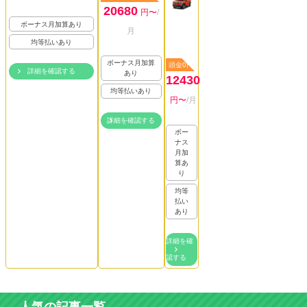
20680
円〜
/
ボーナス月加算あり
月
均等払いあり
ボーナス月加算
頭金0円
詳細を確認する
あり
12430
均等払いあり
円〜
/月
詳細を確認する
ボー
ナス
月加
算あ
り
均等
払い
あり
詳細を確
認する
人気の記事一覧