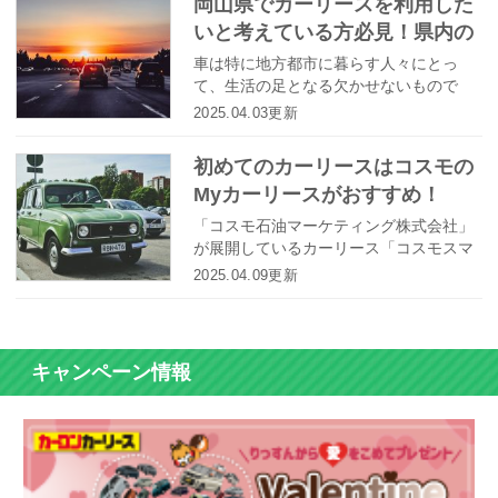
岡山県でカーリースを利用した
ン契約をしてしまうのも考え物です。そ
いと考えている方必見！県内の
んな方におすすめなのが「自社ローン」
となります。 ここでは、自社ローンの仕
カーリース会社をご紹介!
車は特に地方都市に暮らす人々にとっ
組みと自社ローンでカーリースする際の
て、生活の足となる欠かせないもので
メリット・デメリットについて詳しく答
す。一方で、車を購入しようとすると、
2025.04.03更新
えます。
初期費用だけでも高額になってしまいま
す。そこで、おすすめしたいのがカーリ
初めてのカーリースはコスモの
ースです。今回はカーリースのメリット
Myカーリースがおすすめ！
を紹介し、地方都市の中でも岡山県に注
目したうえで、岡山県内のカーリース会
「コスモ石油マーケティング株式会社」
社を紹介します。
が展開しているカーリース「コスモスマ
ートビークル」は、初めてカーリースを
2025.04.09更新
利用する人にとてもおすすめのサービス
です。今回は、そんなコスモスマートビ
ークルの特徴や契約の流れについて徹底
解説したいと思います！
キャンペーン情報