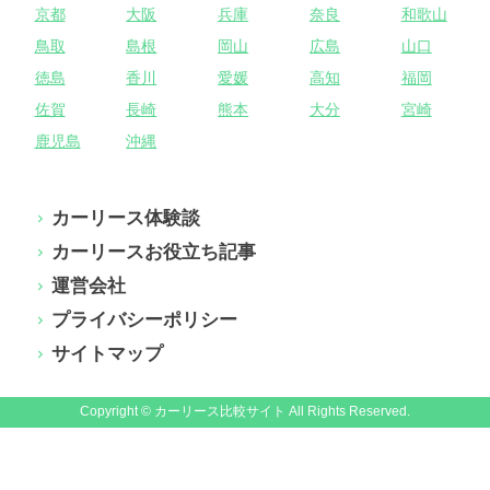
京都
大阪
兵庫
奈良
和歌山
鳥取
島根
岡山
広島
山口
徳島
香川
愛媛
高知
福岡
佐賀
長崎
熊本
大分
宮崎
鹿児島
沖縄
カーリース体験談
カーリースお役立ち記事
運営会社
プライバシーポリシー
サイトマップ
Copyright © カーリース比較サイト All Rights Reserved.