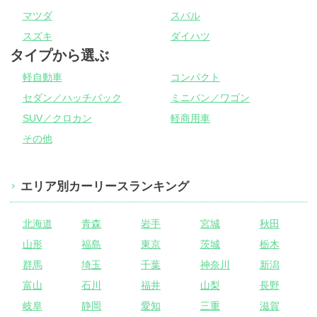
マツダ
スバル
スズキ
ダイハツ
タイプから選ぶ
軽自動車
コンパクト
セダン／ハッチバック
ミニバン／ワゴン
SUV／クロカン
軽商用車
その他
エリア別カーリースランキング
北海道
青森
岩手
宮城
秋田
山形
福島
東京
茨城
栃木
群馬
埼玉
千葉
神奈川
新潟
富山
石川
福井
山梨
長野
岐阜
静岡
愛知
三重
滋賀