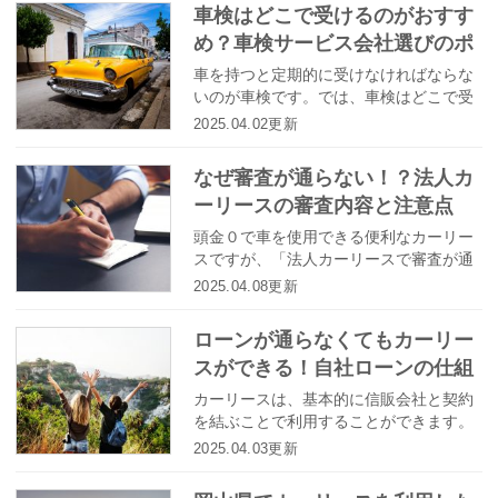
車検はどこで受けるのがおすす
め？車検サービス会社選びのポ
イントとは
車を持つと定期的に受けなければならな
いのが車検です。では、車検はどこで受
けるのがおすすめでしょうか。車検サー
2025.04.02更新
ビス会社はどんな基準で選んだらいいの
でしょうか？
なぜ審査が通らない！？法人カ
ーリースの審査内容と注意点
頭金０で車を使用できる便利なカーリー
スですが、「法人カーリースで審査が通
らない！」という方のために、審査通過
2025.04.08更新
ができない理由から、詳しい審査内容ま
でをご紹介します。
ローンが通らなくてもカーリー
スができる！自社ローンの仕組
みとメリット・デメリット
カーリースは、基本的に信販会社と契約
を結ぶことで利用することができます。
つまり、審査に通らなければ利用はでき
2025.04.03更新
ないということになります。 審査に通ら
なそうだからと言って、金利の高いロー