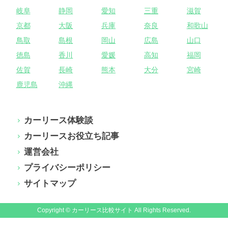
岐阜
静岡
愛知
三重
滋賀
京都
大阪
兵庫
奈良
和歌山
鳥取
島根
岡山
広島
山口
徳島
香川
愛媛
高知
福岡
佐賀
長崎
熊本
大分
宮崎
鹿児島
沖縄
カーリース体験談
カーリースお役立ち記事
運営会社
プライバシーポリシー
サイトマップ
Copyright © カーリース比較サイト All Rights Reserved.