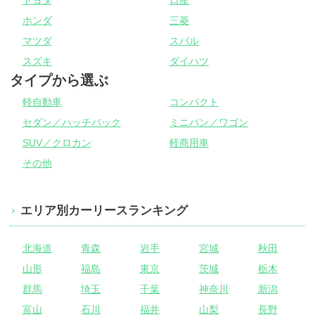
トヨタ
日産
ホンダ
三菱
マツダ
スバル
スズキ
ダイハツ
タイプから選ぶ
軽自動車
コンパクト
セダン／ハッチバック
ミニバン／ワゴン
SUV／クロカン
軽商用車
その他
エリア別カーリースランキング
北海道
青森
岩手
宮城
秋田
山形
福島
東京
茨城
栃木
群馬
埼玉
千葉
神奈川
新潟
富山
石川
福井
山梨
長野