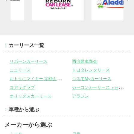
カーリース一覧
リボーンカーリース
西自動車商会
ニコリース
トヨタレンタリース
お
トクにマイカー 定額カルモくん
コスモMyカーリース
カ
ーコンカーリース（カーコンビニ倶楽部）
コアラクラブ
オリックスカーリース
アラジン
車種から選ぶ
メーカーから選ぶ