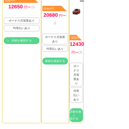
頭金0円
ー
12650
円〜
/月
頭金0円
20680
円〜
/
ボーナス月加算あり
月
均等払いあり
ボーナス月加算
頭金0円
詳細を確認する
あり
12430
均等払いあり
円〜
/月
詳細を確認する
ボー
ナス
月加
算あ
り
均等
払い
あり
詳細を確
認する