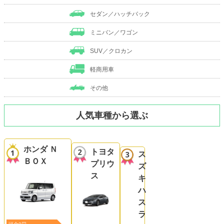
セダン／ハッチバック
ミニバン／ワゴン
SUV／クロカン
軽商用車
その他
人気車種から選ぶ
ホンダ Ｎ
トヨタ
ス
ＢＯＸ
プリウ
ズ
ス
キ
ハ
ス
ラ