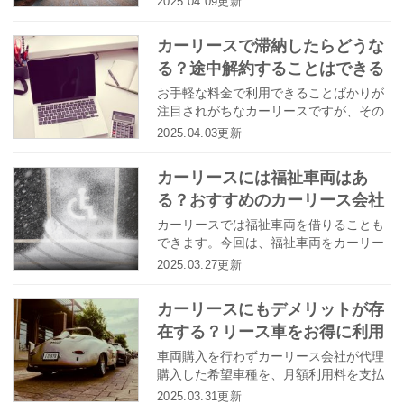
2025.04.09更新
か？
カーリースで滞納したらどうな
る？途中解約することはできる
のか？
お手軽な料金で利用できることばかりが
注目されがちなカーリースですが、その
仕組みを知らず安易に契約してしまう
2025.04.03更新
と、あとから後悔することになるかもし
れません。 カーリースは契約期間中、
カーリースには福祉車両はあ
月々の使用料を払い続けなければなりま
る？おすすめのカーリース会社
せん。もし滞納してしまったら、どうな
るのでしょうか。また支払えなくなった
をご紹介
カーリースでは福祉車両を借りることも
からといって、途中解約は可能なのでし
できます。今回は、福祉車両をカーリー
ょうか。ここではカーリースを利用する
スするメリットや、福祉車両を利用でき
2025.03.27更新
際には絶対に気を付けておくべき滞納や
るおすすめのカーリース会社をご紹介し
途中解約についてお伝えしていきます。
ます。
カーリースにもデメリットが存
在する？リース車をお得に利用
するポイントとは
車両購入を行わずカーリース会社が代理
購入した希望車種を、月額利用料を支払
うことで借り受け、自由に使用できる車
2025.03.31更新