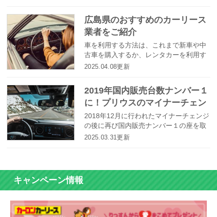
のサブスクサービスとして賢い消費者に
注目されるカーリース。ですが、そんな
広島県のおすすめのカーリース
カーリースの利用で生じるデメリットを
業者をご紹介
しっかり理解できておらず、トラブルに
なった…という方も多いのではないでし
車を利用する方法は、これまで新車や中
ょうか。今回はカーリースのデメリット
古車を購入するか、レンタカーを利用す
について紹介していきます。
るくらいしかありませんでした。しかし
2025.04.08更新
近年は、個人向けのカーリースというサ
ービスが人気を集めており、それを扱う
2019年国内販売台数ナンバー１
業者も増えています。ここでは、広島県
に！プリウスのマイナーチェン
で利用できるおすすめの個人向けカーリ
ース業者をご紹介したいと思います。
ジで何が変わった？
2018年12月に行われたマイナーチェンジ
の後に再び国内販売ナンバー１の座を取
り返したプリウス。４代目の発売後に予
2025.03.31更新
想外の苦戦を強いられたプリウスです
が、このマイナーチェンジでいったい何
が変わったのでしょうか？ここでは注目
を浴びている内外装だけでなく、走りが
キャンペーン情報
どのように進化しているのかについても
解説します。