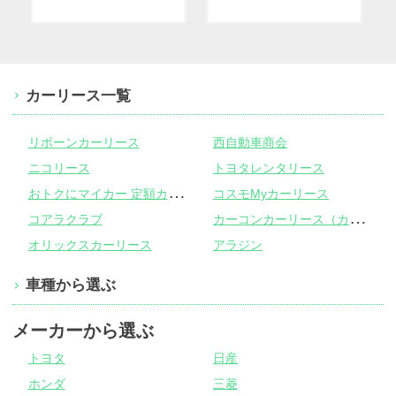
カーリース一覧
リボーンカーリース
西自動車商会
ニコリース
トヨタレンタリース
お
トクにマイカー 定額カルモくん
コスモMyカーリース
カ
ーコンカーリース（カーコンビニ倶楽部）
コアラクラブ
オリックスカーリース
アラジン
車種から選ぶ
メーカーから選ぶ
トヨタ
日産
ホンダ
三菱