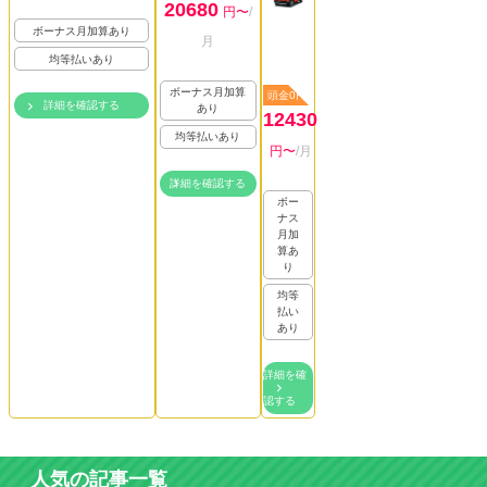
20680
円〜
/
ボーナス月加算あり
月
均等払いあり
ボーナス月加算
頭金0円
詳細を確認する
あり
12430
均等払いあり
円〜
/月
詳細を確認する
ボー
ナス
月加
算あ
り
均等
払い
あり
詳細を確
認する
人気の記事一覧