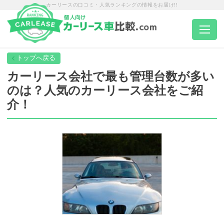
カーリースの口コミ・人気ランキングの情報をお届け!!
トップページ
カーリース会社で最も管理台数が多い
のは？人気のカーリース会社をご紹
カーリース一覧
介！
エリア別ランキング
エリア別店舗一覧
車種から選ぶ