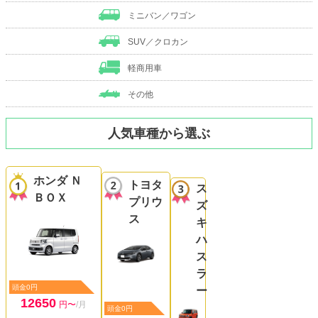
ミニバン／ワゴン
SUV／クロカン
軽商用車
その他
人気車種から選ぶ
ホンダ Ｎ
トヨタ
ス
ＢＯＸ
プリウ
ズ
ス
キ
ハ
ス
ラ
頭金0円
ー
12650
円〜
/月
頭金0円