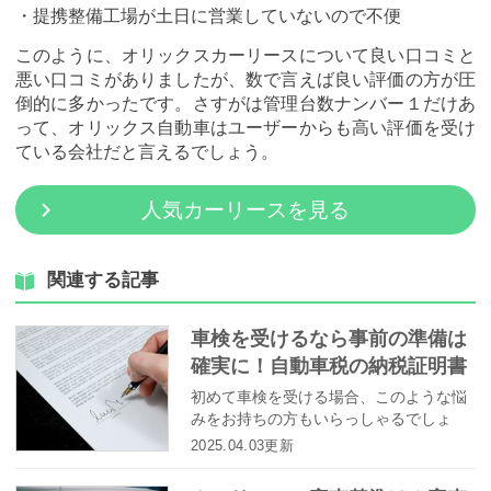
・提携整備工場が土日に営業していないので不便
このように、オリックスカーリースについて良い口コミと
悪い口コミがありましたが、数で言えば良い評価の方が圧
倒的に多かったです。さすがは管理台数ナンバー１だけあ
って、オリックス自動車はユーザーからも高い評価を受け
ている会社だと言えるでしょう。
人気カーリースを見る
関連する記事
車検を受けるなら事前の準備は
確実に！自動車税の納税証明書
は必要？
初めて車検を受ける場合、このような悩
みをお持ちの方もいらっしゃるでしょ
う。また、久しぶりの車検で、用意する
2025.04.03更新
ものを忘れてしまった方もいるかもしれ
ません。そこでこの記事では、車検を受