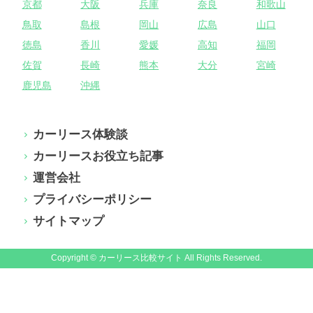
京都
大阪
兵庫
奈良
和歌山
鳥取
島根
岡山
広島
山口
徳島
香川
愛媛
高知
福岡
佐賀
長崎
熊本
大分
宮崎
鹿児島
沖縄
カーリース体験談
カーリースお役立ち記事
運営会社
プライバシーポリシー
サイトマップ
Copyright © カーリース比較サイト All Rights Reserved.