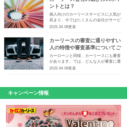
左右される場合があるということです。
ントとは？
では、カーリースを利用する上で、年収
は関係してくるのでしょうか、関係する
個人向けのカーリースサービスに人気が
としたら、年収はいくらくらい必要なの
高まり、今ではたくさんの会社がサービ
でしょうか？
スを展開しています。しかし、カーリー
2025.04.08更新
ス会社の選び方が分からずに困ってしま
う方もいることでしょう。そこで今回
カーリースの審査に通りやすい
は、カーリース会社の選び方のポイント
人の特徴や審査基準についてご
について徹底解説します。
紹介！
カーローンと同様、カーリースにも審査
があります。では、どんな人が審査に通
りやすいのでしょうか。また、どのよう
2025.04.09更新
な基準で審査が行われるのでしょうか？
キャンペーン情報