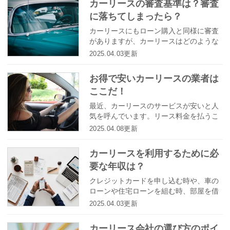
カーリースの審査基準は？審査
ける際に必要なものについて解説しま
に落ちてしまったら？
す。中でも、納税証明書は平成27年度か
ら扱いが変わっていますので、特に詳し
カーリースにもローン購入と同様に審査
く説明していきます。３分程度で読めま
がありますが、カーリースはどのような
すので、ぜひ参考にしてくださいね。
審査基準なのでしょうか。また、審査に
2025.04.03更新
落ちてしまったらどうすればいいでしょ
うか。今回はカーリースの審査基準とそ
お得で安いカーリースの業者は
れをクリアする方法を徹底解説します。
ここだ！
最近、カーリースのサービスが安いと人
気を呼んでいます。リース料金を払うこ
とにより、借りた自動車をマイカーのよ
2025.04.08更新
うに長期間使用できます。リース料金は
毎月同じ額を払っていきますので、家計
カーリースを利用するために必
の支出の計画がしやすいのです。一方
要な年収は？
で、リース料金は毎月払わなければなら
ないものであることを考えると、それは
クレジットカードを申し込む時や、車の
安いに越したことはありません。ここで
ローンや住宅ローンを組む時、部屋を借
は、お得な安い料金で自動車のリースを
りる時などには必ず年収について聞かれ
2025.04.03更新
しているおすすめの業者をご紹介したい
ます。これは言い方を変えれば、年収に
と思います。
よって、それらを利用できるかどうかが
カーリース会社の選び方のポイ