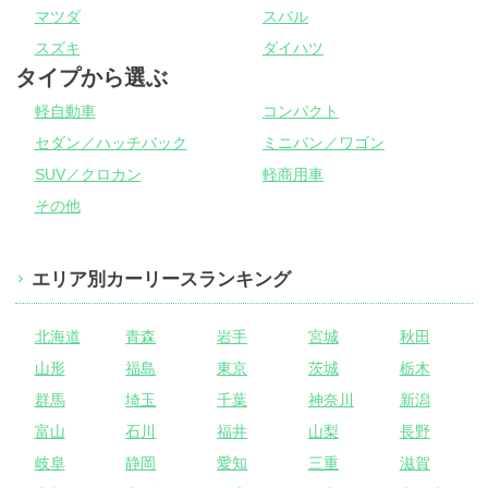
マツダ
スバル
スズキ
ダイハツ
タイプから選ぶ
軽自動車
コンパクト
セダン／ハッチバック
ミニバン／ワゴン
SUV／クロカン
軽商用車
その他
エリア別カーリースランキング
北海道
青森
岩手
宮城
秋田
山形
福島
東京
茨城
栃木
群馬
埼玉
千葉
神奈川
新潟
富山
石川
福井
山梨
長野
岐阜
静岡
愛知
三重
滋賀