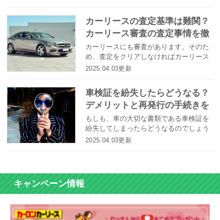
想外の苦戦を強いられたプリウスです
が、このマイナーチェンジでいったい何
カーリースの査定基準は難関？
が変わったのでしょうか？ここでは注目
カーリース審査の査定事情を徹
を浴びている内外装だけでなく、走りが
どのように進化しているのかについても
底紹介！
カーリースにも審査があります。そのた
解説します。
め、査定をクリアしなければカーリース
を利用することはできません。では、カ
2025.04.03更新
ーリースの査定は、いったいどのような
基準で行われるのでしょうか？
車検証を紛失したらどうなる？
デメリットと再発行の手続きを
わかりやすく解説！
もしも、車の大切な書類である車検証を
紛失してしまったらどうなるのでしょう
か。今回は、車検証の再発行はどんな方
2025.04.03更新
法でできるのか、詳しく解説します！
キャンペーン情報