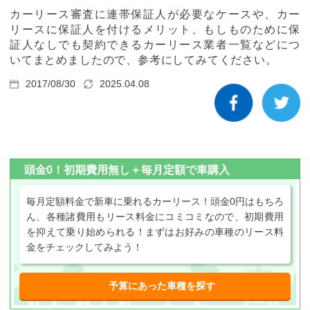
カーリース体験談
カーリース審査に連帯保証人が必要なケースや、カー
リースに保証人を付けるメリット、もしものために保
お役立ち記事
証人なしでも契約できるカーリース業者一覧などにつ
いてまとめましたので、参考にしてみてください。
2017/08/30
2025.04.08
閉じる
頭金0！初期費用無し＋毎月定額で車購入
毎月定額料金で新車に乗れるカーリース！頭金0円はもちろ
ん、各種諸費用もリース料金にコミコミなので、初期費用
を抑えて乗り始められる！まずはお好みの車種のリース料
金をチェックしてみよう！
予算にあった車種を探す