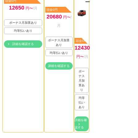
頭金0円
ー
12650
円〜
/月
頭金0円
20680
円〜
/
ボーナス月加算あり
月
均等払いあり
ボーナス月加算
頭金0円
詳細を確認する
あり
12430
均等払いあり
円〜
/月
詳細を確認する
ボー
ナス
月加
算あ
り
均等
払い
あり
詳細を確
認する