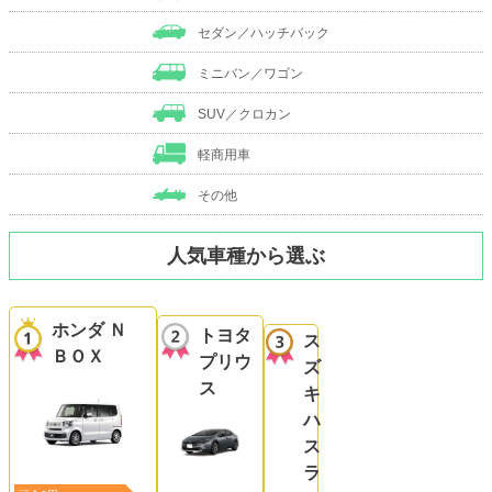
セダン／ハッチバック
ミニバン／ワゴン
SUV／クロカン
軽商用車
その他
人気車種から選ぶ
ホンダ Ｎ
トヨタ
ス
ＢＯＸ
プリウ
ズ
ス
キ
ハ
ス
ラ