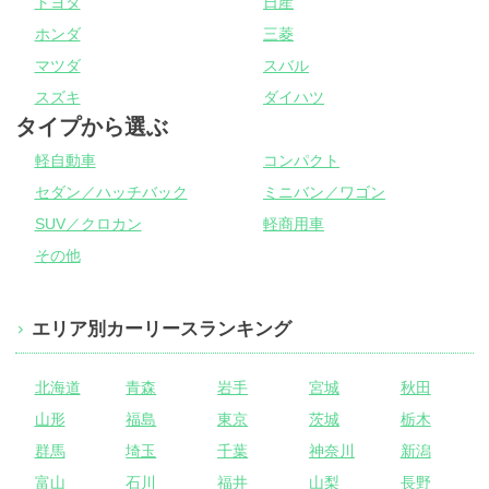
トヨタ
日産
ホンダ
三菱
マツダ
スバル
スズキ
ダイハツ
タイプから選ぶ
軽自動車
コンパクト
セダン／ハッチバック
ミニバン／ワゴン
SUV／クロカン
軽商用車
その他
エリア別カーリースランキング
北海道
青森
岩手
宮城
秋田
山形
福島
東京
茨城
栃木
群馬
埼玉
千葉
神奈川
新潟
富山
石川
福井
山梨
長野