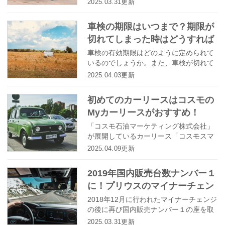
2025.03.31更新
が高まるなかで、多くの企業がカーリー
スサービスの提供を開始しています。 数
車検の期限はいつまで？期限が
あるカーリースサービスのなかでも特に
切れてしまった時はどうすれば
人気が高いと言えるオリックス自動車が
提供するオリックスカーリースとカーコ
いい？
車検の有効期限はどのように定められて
ンビニ倶楽部が提供するカーコンカーリ
いるのでしょうか。また、車検が切れて
ースもろコミに注目し、提供されるサー
しまったらどうすればいいのでしょう
2025.04.03更新
ビスの内容や評判などを紹介します。
か？今回は、そんな車検にまつわる疑問
にお答えします。
初めてのカーリースはコスモの
Myカーリースがおすすめ！
「コスモ石油マーケティング株式会社」
が展開しているカーリース「コスモスマ
ートビークル」は、初めてカーリースを
2025.04.09更新
利用する人にとてもおすすめのサービス
です。今回は、そんなコスモスマートビ
2019年国内販売台数ナンバー１
ークルの特徴や契約の流れについて徹底
に！プリウスのマイナーチェン
解説したいと思います！
ジで何が変わった？
2018年12月に行われたマイナーチェンジ
の後に再び国内販売ナンバー１の座を取
り返したプリウス。４代目の発売後に予
2025.03.31更新