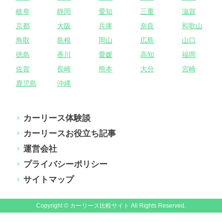
岐阜
静岡
愛知
三重
滋賀
京都
大阪
兵庫
奈良
和歌山
鳥取
島根
岡山
広島
山口
徳島
香川
愛媛
高知
福岡
佐賀
長崎
熊本
大分
宮崎
鹿児島
沖縄
カーリース体験談
カーリースお役立ち記事
運営会社
プライバシーポリシー
サイトマップ
Copyright © カーリース比較サイト All Rights Reserved.