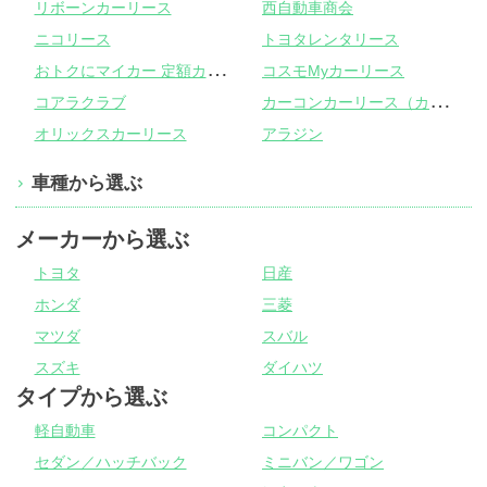
リボーンカーリース
西自動車商会
ニコリース
トヨタレンタリース
お
トクにマイカー 定額カルモくん
コスモMyカーリース
カ
ーコンカーリース（カーコンビニ倶楽部）
コアラクラブ
オリックスカーリース
アラジン
車種から選ぶ
メーカーから選ぶ
トヨタ
日産
ホンダ
三菱
マツダ
スバル
スズキ
ダイハツ
タイプから選ぶ
軽自動車
コンパクト
セダン／ハッチバック
ミニバン／ワゴン