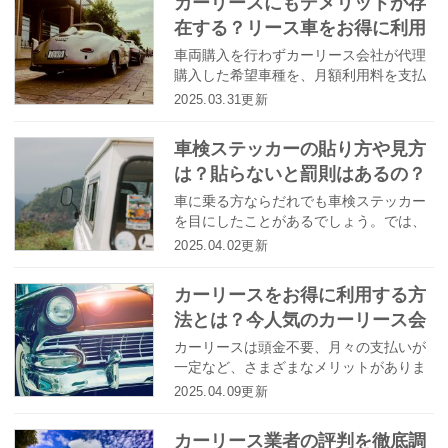
カーリースにもデメリットが存
在する？リース車をお得に利用
するポイントとは
車両購入を行わずカーリース会社が代理
購入した希望車種を、月額利用料を支払
うことで借り受け、自由に使用できる車
2025.03.31更新
のサブスクサービスとして賢い消費者に
注目されるカーリース。ですが、そんな
車検ステッカーの貼り方や見方
カーリースの利用で生じるデメリットを
は？貼らないと罰則はあるの？
しっかり理解できておらず、トラブルに
なった…という方も多いのではないでし
車に乗る方ならだれでも車検ステッカー
ょうか。今回はカーリースのデメリット
を目にしたことがあるでしょう。では、
について紹介していきます。
そもそも車検ステッカーにはどんな目的
2025.04.02更新
があるのでしょうか。また、貼り方にル
ールはあるのでしょうか？
カーリースをお得に利用する方
法とは？今人気のカーリース会
社４社のサービスと併せてご紹
カーリースは頭金不要、月々の支払いが
一定など、さまざまなメリットがありま
介！
すが、実は「ガソリン代が安くなる」と
2025.04.09更新
いうのも人気の理由の一つです。今回は
カーリース４社のサービス比較を交えな
カーリース業者の評判を徹底調
がら、お得に利用する方法をご紹介しま