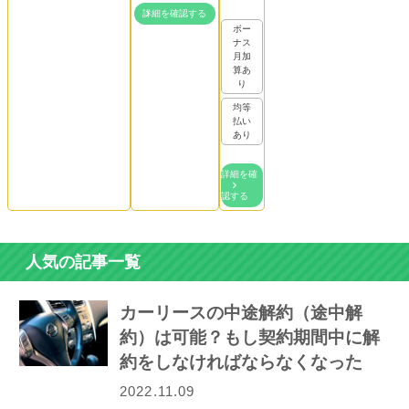
詳細を確認する
ボー
ナス
月加
算あ
り
均等
払い
あり
詳細を確
認する
人気の記事一覧
カーリースの中途解約（途中解
約）は可能？もし契約期間中に解
約をしなければならなくなった
ら…
2022.11.09