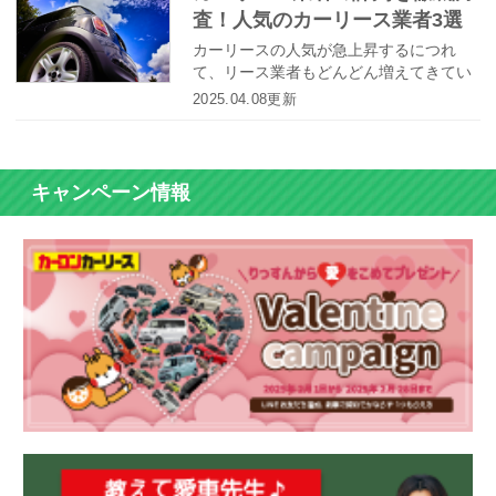
査！人気のカーリース業者3選
す。
カーリースの人気が急上昇するにつれ
て、リース業者もどんどん増えてきてい
ます。多様な車種やプランの中から選べ
2025.04.08更新
るのは利用者にとっては嬉しいことです
が、「どの業者が自分にとって最適なの
か？」と考えた時に迷ってしまう方も多
いのではないでしょうか？カーリースの
キャンペーン情報
利用を考えている方のために、今回は選
ぶ際のポイントとともに人気のカーリー
ス業者をご紹介します。