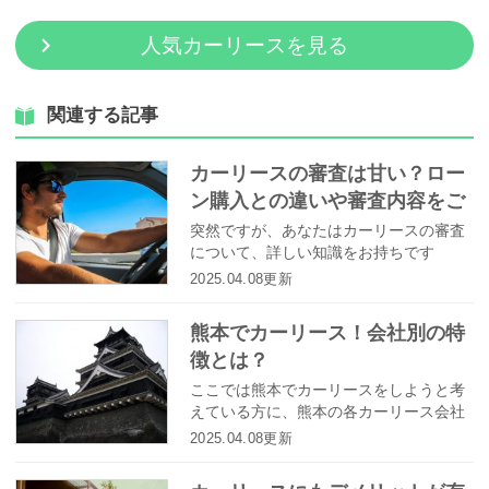
人気カーリースを見る
関連する記事
カーリースの審査は甘い？ロー
ン購入との違いや審査内容をご
紹介！
突然ですが、あなたはカーリースの審査
について、詳しい知識をお持ちです
か？ 具体的にカーリースとは何かとい
2025.04.08更新
う基礎知識から、ローン購入との違いや
審査内容までを正しく理解し、自分に合
熊本でカーリース！会社別の特
った方法でマイカーを手に入れる方法を
徴とは？
検討していきましょう。
ここでは熊本でカーリースをしようと考
えている方に、熊本の各カーリース会社
を特徴付きでご紹介します。それぞれま
2025.04.08更新
ったく内容が違うので、自分に合ったカ
ーリース会社を選びましょう。