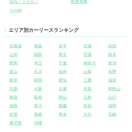
SUV／クロカン
軽商用車
その他
エリア別カーリースランキング
北海道
青森
岩手
宮城
秋田
山形
福島
東京
茨城
栃木
群馬
埼玉
千葉
神奈川
新潟
富山
石川
福井
山梨
長野
岐阜
静岡
愛知
三重
滋賀
京都
大阪
兵庫
奈良
和歌山
鳥取
島根
岡山
広島
山口
徳島
香川
愛媛
高知
福岡
佐賀
長崎
熊本
大分
宮崎
鹿児島
沖縄