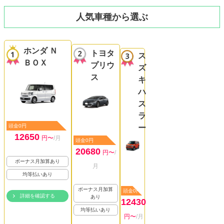
人気車種から選ぶ
ホンダ Ｎ
トヨタ
ス
ＢＯＸ
プリウ
ズ
ス
キ
ハ
ス
ラ
頭金0円
ー
12650
円〜
/月
頭金0円
20680
円〜
/
ボーナス月加算あり
月
均等払いあり
ボーナス月加算
頭金0円
詳細を確認する
あり
12430
均等払いあり
円〜
/月