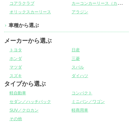
カ
ーコンカーリース（カーコンビニ倶楽部）
コアラクラブ
オリックスカーリース
アラジン
車種から選ぶ
メーカーから選ぶ
トヨタ
日産
ホンダ
三菱
マツダ
スバル
スズキ
ダイハツ
タイプから選ぶ
軽自動車
コンパクト
セダン／ハッチバック
ミニバン／ワゴン
SUV／クロカン
軽商用車
その他