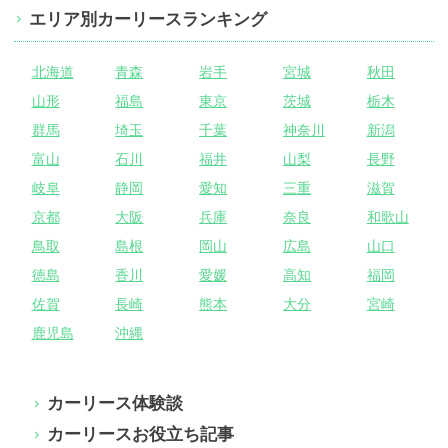
エリア別カーリースランキング
北海道
青森
岩手
宮城
秋田
山形
福島
東京
茨城
栃木
群馬
埼玉
千葉
神奈川
新潟
富山
石川
福井
山梨
長野
岐阜
静岡
愛知
三重
滋賀
京都
大阪
兵庫
奈良
和歌山
鳥取
島根
岡山
広島
山口
徳島
香川
愛媛
高知
福岡
佐賀
長崎
熊本
大分
宮崎
鹿児島
沖縄
カーリース体験談
カーリースお役立ち記事