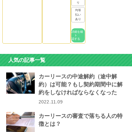
り
均等
払い
あり
詳細を確
認する
人気の記事一覧
カーリースの中途解約（途中解
約）は可能？もし契約期間中に解
約をしなければならなくなった
ら…
2022.11.09
カーリースの審査で落ちる人の特
徴とは？