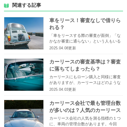
関連する記事
車をリース！審査なしで借りら
れる？
「車をリースする際の審査が面倒」「な
かなか審査に通らない」という人もいる
かと思いますが、中には車のリースが審
2025.04.08更新
査なしで可能な業者も存在します。 ここ
では、審査に落ちたときの裏技や、車を
カーリースの審査基準は？審査
リースするのに審査なしが可能な理由、
に落ちてしまったら？
おすすめの審査なしリース業者などを一
挙にご紹介していきます！
カーリースにもローン購入と同様に審査
がありますが、カーリースはどのような
審査基準なのでしょうか。また、審査に
2025.04.03更新
落ちてしまったらどうすればいいでしょ
うか。今回はカーリースの審査基準とそ
カーリース会社で最も管理台数
れをクリアする方法を徹底解説します。
が多いのは？人気のカーリース
会社をご紹介！
カーリース会社の人気を測る指標の１つ
に、車両の管理台数があります。今回