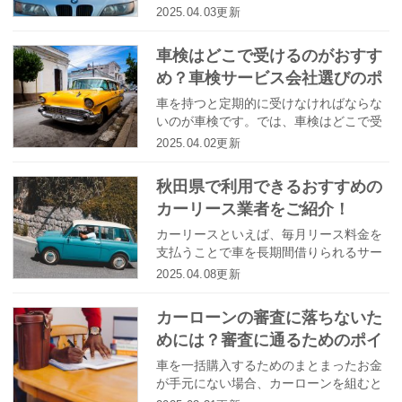
は、日本で管理台数が多いカーリース会
2025.04.03更新
社ランキングをご紹介したいと思いま
す。
車検はどこで受けるのがおすす
め？車検サービス会社選びのポ
イントとは
車を持つと定期的に受けなければならな
いのが車検です。では、車検はどこで受
けるのがおすすめでしょうか。車検サー
2025.04.02更新
ビス会社はどんな基準で選んだらいいの
でしょうか？
秋田県で利用できるおすすめの
カーリース業者をご紹介！
カーリースといえば、毎月リース料金を
支払うことで車を長期間借りられるサー
ビスとして知られています。マイカーの
2025.04.08更新
ような感覚でお手頃な料金で車に乗るこ
とができるので、人気を集めているサー
カーローンの審査に落ちないた
ビスです。今回は秋田県で利用できるお
めには？審査に通るためのポイ
すすめのカーリース業者をご紹介したい
と思います。また、秋田県でカーリース
ント
車を一括購入するためのまとまったお金
のサービスを利用する際の注意点もまと
が手元にない場合、カーローンを組むと
めましたので是非参考にして下さい。
分割払いで車を持つことができます。し