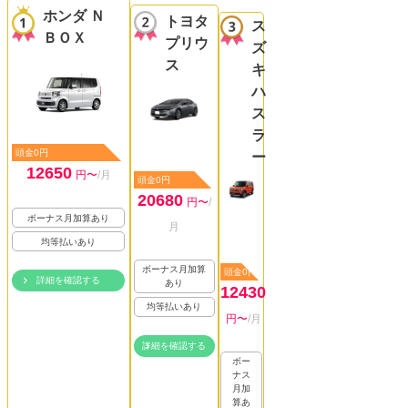
ホンダ Ｎ
トヨタ
ス
ＢＯＸ
プリウ
ズ
ス
キ
ハ
ス
ラ
頭金0円
ー
12650
円〜
/月
頭金0円
20680
円〜
/
ボーナス月加算あり
月
均等払いあり
ボーナス月加算
頭金0円
詳細を確認する
あり
12430
均等払いあり
円〜
/月
詳細を確認する
ボー
ナス
月加
算あ