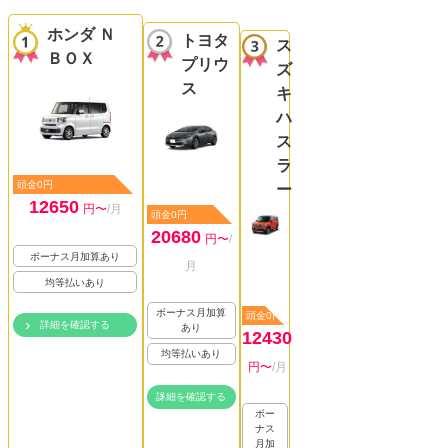
ホンダ Ｎ
トヨタ
ス
ＢＯＸ
プリウ
ズ
ス
キ
ハ
ス
ラ
頭金0円
ー
12650
円〜
/月
頭金0円
20680
円〜
/
ボーナス月加算あり
月
均等払いあり
ボーナス月加算
頭金0円
詳細を確認する
あり
12430
均等払いあり
円〜
/月
詳細を確認する
ボー
ナス
月加