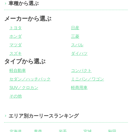
車種から選ぶ
メーカーから選ぶ
トヨタ
日産
ホンダ
三菱
マツダ
スバル
スズキ
ダイハツ
タイプから選ぶ
軽自動車
コンパクト
セダン／ハッチバック
ミニバン／ワゴン
SUV／クロカン
軽商用車
その他
エリア別カーリースランキング
北海道
青森
岩手
宮城
秋田