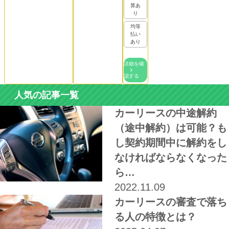
算あ
り
均等
払い
あり
詳細を確
認する
人気の記事一覧
カーリースの中途解約
（途中解約）は可能？も
し契約期間中に解約をし
なければならなくなった
ら…
2022.11.09
カーリースの審査で落ち
る人の特徴とは？