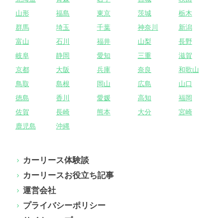
山形
福島
東京
茨城
栃木
群馬
埼玉
千葉
神奈川
新潟
富山
石川
福井
山梨
長野
岐阜
静岡
愛知
三重
滋賀
京都
大阪
兵庫
奈良
和歌山
鳥取
島根
岡山
広島
山口
徳島
香川
愛媛
高知
福岡
佐賀
長崎
熊本
大分
宮崎
鹿児島
沖縄
カーリース体験談
カーリースお役立ち記事
運営会社
プライバシーポリシー