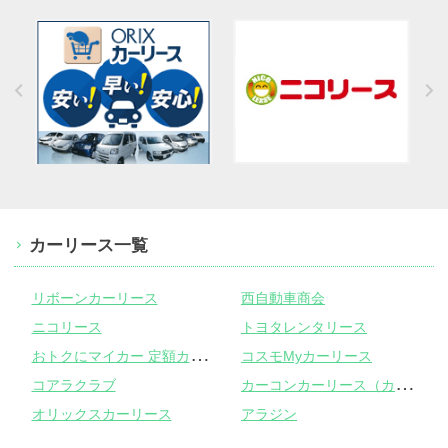
カーリース一覧
リボーンカーリース
西自動車商会
ニコリース
トヨタレンタリース
お
トクにマイカー 定額カルモくん
コスモMyカーリース
カ
ーコンカーリース（カーコンビニ倶楽部）
コアラクラブ
オリックスカーリース
アラジン