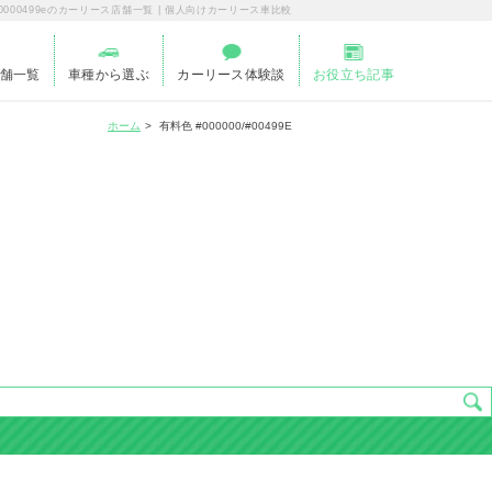
r00000000499eのカーリース店舗一覧 | 個人向けカーリース車比較
舗一覧
車種から選ぶ
カーリース体験談
お役立ち記事
ホーム
有料色 #000000/#00499E