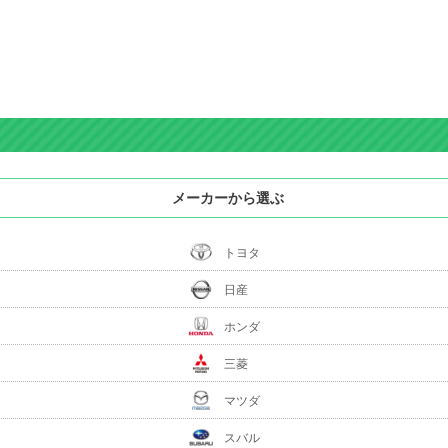
メーカーから選ぶ
トヨタ
日産
ホンダ
三菱
マツダ
スバル