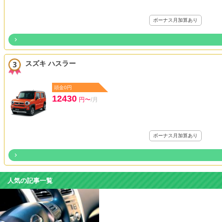
ボーナス月加算あり
スズキ ハスラー
頭金0円
12430
円〜
/月
ボーナス月加算あり
人気の記事一覧