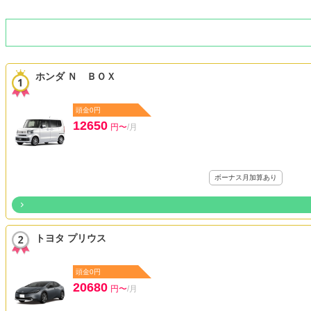
ホンダ Ｎ ＢＯＸ
頭金0円
12650
円〜
/月
ボーナス月加算あり
トヨタ プリウス
頭金0円
20680
円〜
/月