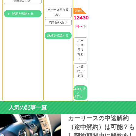
均等払いあり
ボーナス月加算
頭金0円
詳細を確認する
あり
12430
均等払いあり
円〜
/月
詳細を確認する
ボー
ナス
月加
算あ
り
均等
払い
あり
詳細を確
認する
人気の記事一覧
カーリースの中途解約
（途中解約）は可能？も
し契約期間中に解約をし