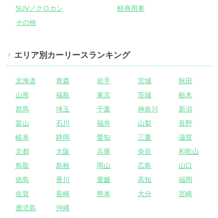
SUV／クロカン
軽商用車
その他
エリア別カーリースランキング
北海道
青森
岩手
宮城
秋田
山形
福島
東京
茨城
栃木
群馬
埼玉
千葉
神奈川
新潟
富山
石川
福井
山梨
長野
岐阜
静岡
愛知
三重
滋賀
京都
大阪
兵庫
奈良
和歌山
鳥取
島根
岡山
広島
山口
徳島
香川
愛媛
高知
福岡
佐賀
長崎
熊本
大分
宮崎
鹿児島
沖縄