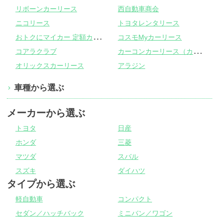
リボーンカーリース
西自動車商会
ニコリース
トヨタレンタリース
お
トクにマイカー 定額カルモくん
コスモMyカーリース
カ
ーコンカーリース（カーコンビニ倶楽部）
コアラクラブ
オリックスカーリース
アラジン
車種から選ぶ
メーカーから選ぶ
トヨタ
日産
ホンダ
三菱
マツダ
スバル
スズキ
ダイハツ
タイプから選ぶ
軽自動車
コンパクト
セダン／ハッチバック
ミニバン／ワゴン