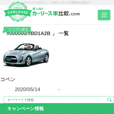
カーリースの口コミ・人気ランキングの情報をお届け!!
トップページ
「 #000000/#BD1A2B 」 一覧
カーリース一覧
エリア別ランキング
コペン
エリア別店舗一覧
2020/05/14
-
車種から選ぶ
キャンペーン情報