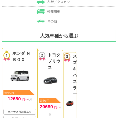
SUV／クロカン
軽商用車
その他
人気車種から選ぶ
ホンダ Ｎ
トヨタ
ス
ＢＯＸ
プリウ
ズ
ス
キ
ハ
ス
ラ
頭金0円
ー
12650
円〜
/月
頭金0円
20680
円〜
/
ボーナス月加算あり
月