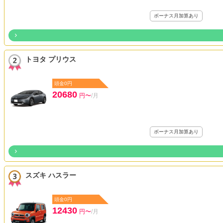
ボーナス月加算あり
トヨタ プリウス
頭金0円
20680
円〜
/月
ボーナス月加算あり
スズキ ハスラー
頭金0円
12430
円〜
/月