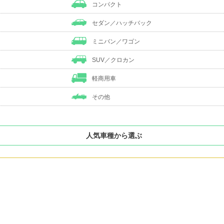
コンパクト
セダン／ハッチバック
ミニバン／ワゴン
SUV／クロカン
軽商用車
その他
人気車種から選ぶ