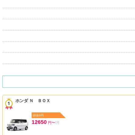
ホンダ Ｎ ＢＯＸ
頭金0円
12650
円〜
/月