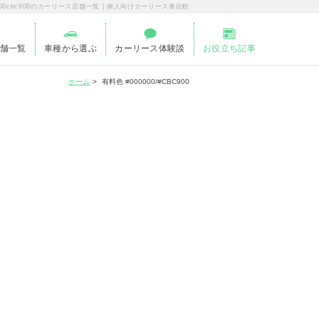
r000000cbc900のカーリース店舗一覧 | 個人向けカーリース車比較
舗一覧
車種から選ぶ
カーリース体験談
お役立ち記事
ホーム
有料色 #000000/#CBC900