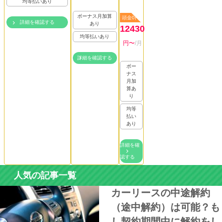
均等払いあり
ボーナス月加算
頭金0円
詳細を確認する
あり
12430
均等払いあり
円〜
/月
詳細を確認する
ボー
ナス
月加
算あ
り
均等
払い
あり
詳細を確
認する
人気の記事一覧
カーリースの中途解約
（途中解約）は可能？も
し契約期間中に解約をし