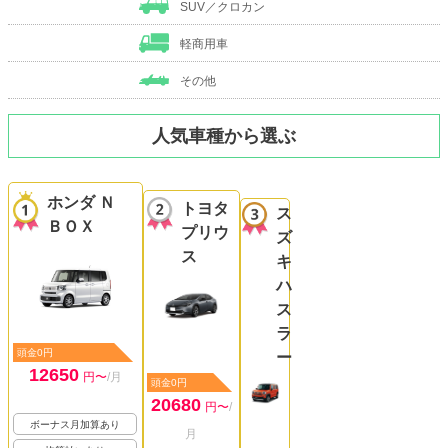
SUV／クロカン
軽商用車
その他
人気車種から選ぶ
ホンダ Ｎ
トヨタ
ス
ＢＯＸ
プリウ
ズ
ス
キ
ハ
ス
ラ
頭金0円
ー
12650
円〜
/月
頭金0円
20680
円〜
/
ボーナス月加算あり
月