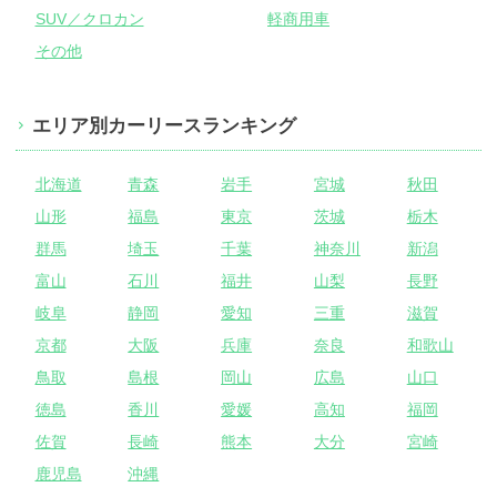
SUV／クロカン
軽商用車
その他
エリア別カーリースランキング
北海道
青森
岩手
宮城
秋田
山形
福島
東京
茨城
栃木
群馬
埼玉
千葉
神奈川
新潟
富山
石川
福井
山梨
長野
岐阜
静岡
愛知
三重
滋賀
京都
大阪
兵庫
奈良
和歌山
鳥取
島根
岡山
広島
山口
徳島
香川
愛媛
高知
福岡
佐賀
長崎
熊本
大分
宮崎
鹿児島
沖縄