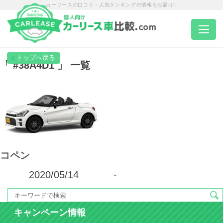
カーリースの口コミ・人気ランキングの情報をお届け!!
トップページ
「 #38A4D1 」 一覧
カーリース一覧
エリア別ランキング
コペン
エリア別店舗一覧
2020/05/14
-
車種から選ぶ
キャンペーン情報