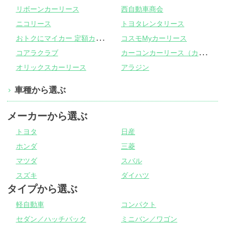
リボーンカーリース
西自動車商会
ニコリース
トヨタレンタリース
お
トクにマイカー 定額カルモくん
コスモMyカーリース
カ
ーコンカーリース（カーコンビニ倶楽部）
コアラクラブ
オリックスカーリース
アラジン
車種から選ぶ
メーカーから選ぶ
トヨタ
日産
ホンダ
三菱
マツダ
スバル
スズキ
ダイハツ
タイプから選ぶ
軽自動車
コンパクト
セダン／ハッチバック
ミニバン／ワゴン