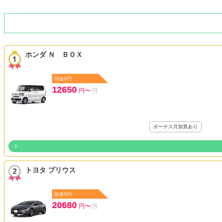
ホンダ Ｎ ＢＯＸ
頭金0円
12650
円〜
/月
ボーナス月加算あり
トヨタ プリウス
頭金0円
20680
円〜
/月