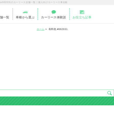
color662631のカーリース店舗一覧 | 個人向けカーリース車比較
舗一覧
車種から選ぶ
カーリース体験談
お役立ち記事
ホーム
有料色 #662631