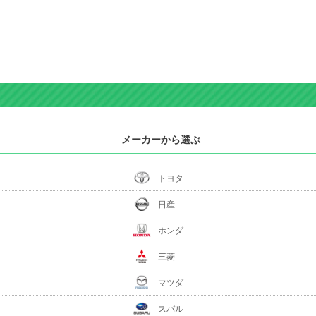
メーカーから選ぶ
トヨタ
日産
ホンダ
三菱
マツダ
スバル