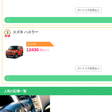
ボーナス月加算あり
スズキ ハスラー
頭金0円
12430
円〜
/月
ボーナス月加算あり
人気の記事一覧