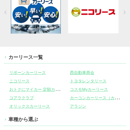
カーリース一覧
リボーンカーリース
西自動車商会
ニコリース
トヨタレンタリース
お
トクにマイカー 定額カルモくん
コスモMyカーリース
カ
ーコンカーリース（カーコンビニ倶楽部）
コアラクラブ
オリックスカーリース
アラジン
車種から選ぶ