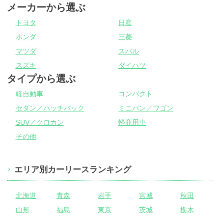
メーカーから選ぶ
トヨタ
日産
ホンダ
三菱
マツダ
スバル
スズキ
ダイハツ
タイプから選ぶ
軽自動車
コンパクト
セダン／ハッチバック
ミニバン／ワゴン
SUV／クロカン
軽商用車
その他
エリア別カーリースランキング
北海道
青森
岩手
宮城
秋田
山形
福島
東京
茨城
栃木