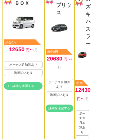
ＢＯＸ
プリウ
ズ
ス
キ
ハ
ス
ラ
頭金0円
ー
12650
円〜
/月
頭金0円
20680
円〜
/
ボーナス月加算あり
月
均等払いあり
ボーナス月加算
頭金0円
詳細を確認する
あり
12430
均等払いあり
円〜
/月
詳細を確認する
ボー
ナス
月加
算あ
り