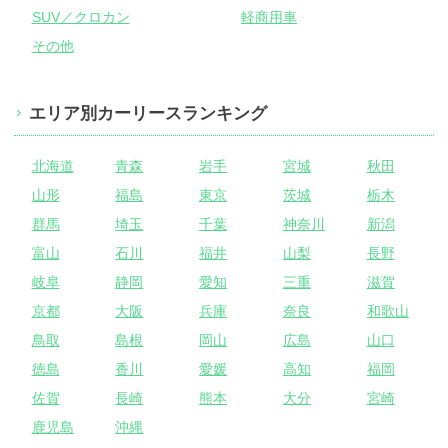
SUV／クロカン
軽商用車
その他
エリア別カーリースランキング
北海道
青森
岩手
宮城
秋田
山形
福島
東京
茨城
栃木
群馬
埼玉
千葉
神奈川
新潟
富山
石川
福井
山梨
長野
岐阜
静岡
愛知
三重
滋賀
京都
大阪
兵庫
奈良
和歌山
鳥取
島根
岡山
広島
山口
徳島
香川
愛媛
高知
福岡
佐賀
長崎
熊本
大分
宮崎
鹿児島
沖縄