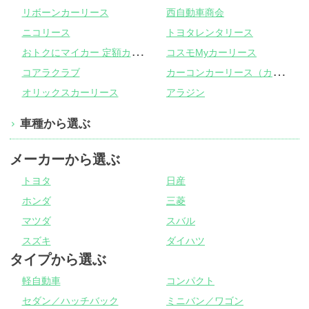
リボーンカーリース
西自動車商会
ニコリース
トヨタレンタリース
お
トクにマイカー 定額カルモくん
コスモMyカーリース
カ
ーコンカーリース（カーコンビニ倶楽部）
コアラクラブ
オリックスカーリース
アラジン
車種から選ぶ
メーカーから選ぶ
トヨタ
日産
ホンダ
三菱
マツダ
スバル
スズキ
ダイハツ
タイプから選ぶ
軽自動車
コンパクト
セダン／ハッチバック
ミニバン／ワゴン