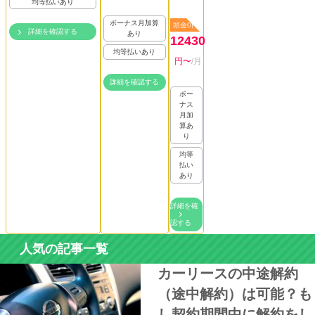
均等払いあり
ボーナス月加算
頭金0円
詳細を確認する
あり
12430
均等払いあり
円〜
/月
詳細を確認する
ボー
ナス
月加
算あ
り
均等
払い
あり
詳細を確
認する
人気の記事一覧
カーリースの中途解約
（途中解約）は可能？も
し契約期間中に解約をし