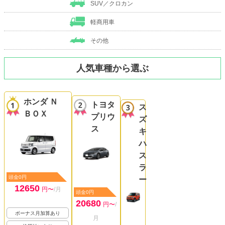
SUV／クロカン
軽商用車
その他
人気車種から選ぶ
ホンダ Ｎ
トヨタ
ス
ＢＯＸ
プリウ
ズ
ス
キ
ハ
ス
ラ
頭金0円
ー
12650
円〜
/月
頭金0円
20680
円〜
/
ボーナス月加算あり
月