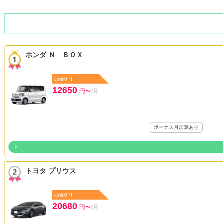
ホンダ Ｎ ＢＯＸ
頭金0円
12650
円〜
/月
ボーナス月加算あり
トヨタ プリウス
頭金0円
20680
円〜
/月