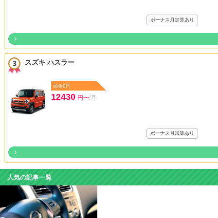
ボーナス月加算あり
スズキ ハスラー
頭金0円
12430
円〜
/月
ボーナス月加算あり
人気の記事一覧