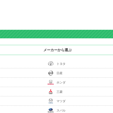
メーカーから選ぶ
トヨタ
日産
ホンダ
三菱
マツダ
スバル