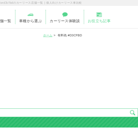
ecolord3cfbdのカーリース店舗一覧 | 個人向けカーリース車比較
舗一覧
車種から選ぶ
カーリース体験談
お役立ち記事
ホーム
有料色 #D3CFBD