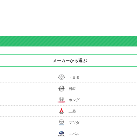
メーカーから選ぶ
トヨタ
日産
ホンダ
三菱
マツダ
スバル