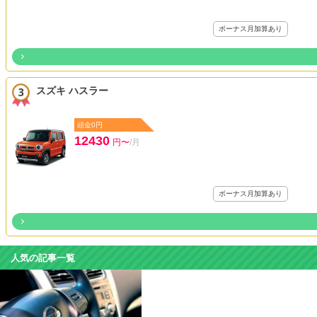
ボーナス月加算あり
スズキ ハスラー
頭金0円
12430
円〜
/月
ボーナス月加算あり
人気の記事一覧