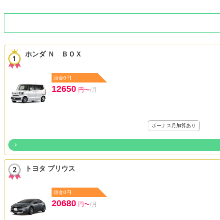
ホンダ Ｎ ＢＯＸ
頭金0円
12650
円〜
/月
ボーナス月加算あり
トヨタ プリウス
頭金0円
20680
円〜
/月