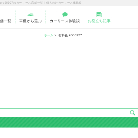
colord66927のカーリース店舗一覧 | 個人向けカーリース車比較
舗一覧
車種から選ぶ
カーリース体験談
お役立ち記事
ホーム
有料色 #D66927