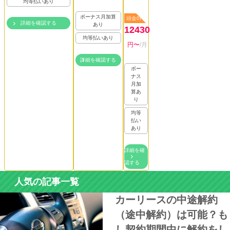
均等払いあり
ボーナス月加算
頭金0円
詳細を確認する
あり
12430
均等払いあり
円〜
/月
詳細を確認する
ボー
ナス
月加
算あ
り
均等
払い
あり
詳細を確
認する
人気の記事一覧
カーリースの中途解約
（途中解約）は可能？も
し契約期間中に解約をし