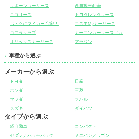
リボーンカーリース
西自動車商会
ニコリース
トヨタレンタリース
お
トクにマイカー 定額カルモくん
コスモMyカーリース
カ
ーコンカーリース（カーコンビニ倶楽部）
コアラクラブ
オリックスカーリース
アラジン
車種から選ぶ
メーカーから選ぶ
トヨタ
日産
ホンダ
三菱
マツダ
スバル
スズキ
ダイハツ
タイプから選ぶ
軽自動車
コンパクト
セダン／ハッチバック
ミニバン／ワゴン