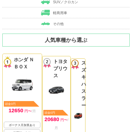
SUV／クロカン
軽商用車
その他
人気車種から選ぶ
ホンダ Ｎ
トヨタ
ス
ＢＯＸ
プリウ
ズ
ス
キ
ハ
ス
ラ
頭金0円
ー
12650
円〜
/月
頭金0円
20680
円〜
/
ボーナス月加算あり
月