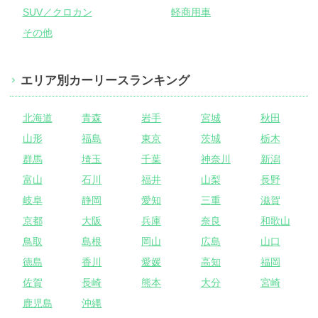
SUV／クロカン
軽商用車
その他
エリア別カーリースランキング
北海道
青森
岩手
宮城
秋田
山形
福島
東京
茨城
栃木
群馬
埼玉
千葉
神奈川
新潟
富山
石川
福井
山梨
長野
岐阜
静岡
愛知
三重
滋賀
京都
大阪
兵庫
奈良
和歌山
鳥取
島根
岡山
広島
山口
徳島
香川
愛媛
高知
福岡
佐賀
長崎
熊本
大分
宮崎
鹿児島
沖縄