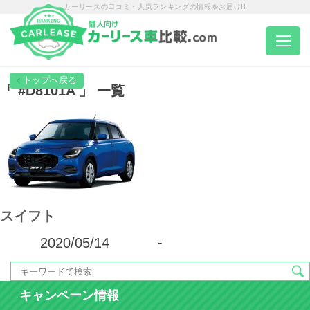
カーリースの口コミ・人気ランキングの情報をお届け!!
トップページ
「 #D8101A 」 一覧
カーリース一覧
エリア別ランキング
スイフト
エリア別店舗一覧
2020/05/14
-
車種から選ぶ
キャンペーン情報