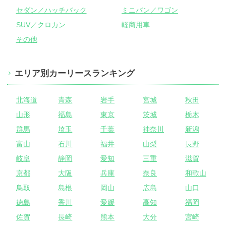
セダン／ハッチバック
ミニバン／ワゴン
SUV／クロカン
軽商用車
その他
エリア別カーリースランキング
北海道
青森
岩手
宮城
秋田
山形
福島
東京
茨城
栃木
群馬
埼玉
千葉
神奈川
新潟
富山
石川
福井
山梨
長野
岐阜
静岡
愛知
三重
滋賀
京都
大阪
兵庫
奈良
和歌山
鳥取
島根
岡山
広島
山口
徳島
香川
愛媛
高知
福岡
佐賀
長崎
熊本
大分
宮崎