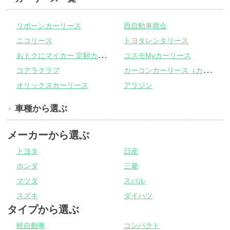
リボーンカーリース
西自動車商会
ニコリース
トヨタレンタリース
お
トクにマイカー 定額カルモくん
コスモMyカーリース
カ
ーコンカーリース（カーコンビニ倶楽部）
コアラクラブ
オリックスカーリース
アラジン
車種から選ぶ
メーカーから選ぶ
トヨタ
日産
ホンダ
三菱
マツダ
スバル
スズキ
ダイハツ
タイプから選ぶ
軽自動車
コンパクト