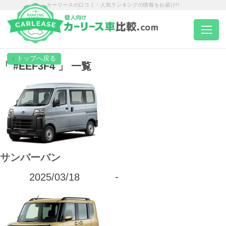
カーリースの口コミ・人気ランキングの情報をお届け!!
トップページ
「 #EEF3F4 」 一覧
カーリース一覧
エリア別ランキング
サンバーバン
エリア別店舗一覧
2025/03/18
-
車種から選ぶ