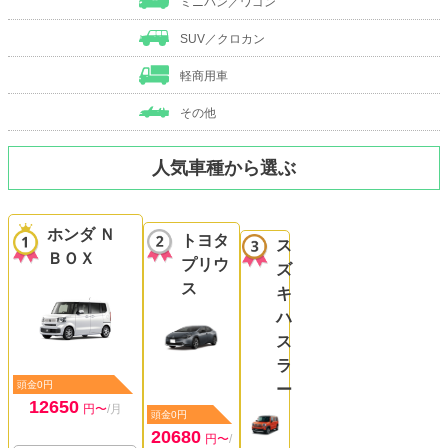
ミニバン／ワゴン
SUV／クロカン
軽商用車
その他
人気車種から選ぶ
ホンダ Ｎ
トヨタ
ス
ＢＯＸ
プリウ
ズ
ス
キ
ハ
ス
ラ
頭金0円
ー
12650
円〜
/月
頭金0円
20680
円〜
/