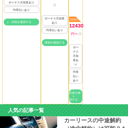
ボーナス月加算あり
月
均等払いあり
ボーナス月加算
頭金0円
詳細を確認する
あり
12430
均等払いあり
円〜
/月
詳細を確認する
ボー
ナス
月加
算あ
り
均等
払い
あり
詳細を確
認する
人気の記事一覧
カーリースの中途解約