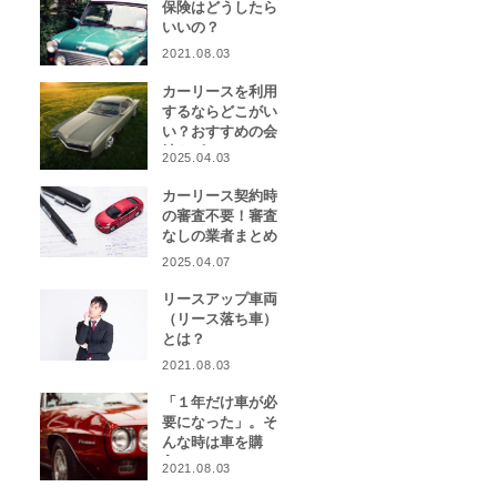
保険はどうしたら
いいの？
2021.08.03
カーリースを利用
するならどこがい
い？おすすめの会
社をピックアッ
2025.04.03
プ！
カーリース契約時
の審査不要！審査
なしの業者まとめ
2025.04.07
リースアップ車両
（リース落ち車）
とは？
2021.08.03
「１年だけ車が必
要になった」。そ
んな時は車を購
入？カーリース？
2021.08.03