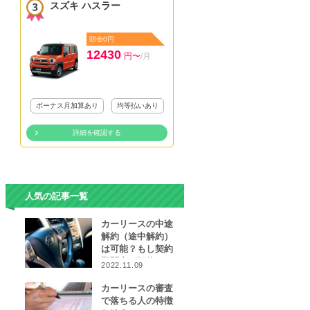
スズキ ハスラー
頭金0円
12430
円〜
/月
ボーナス月加算あり
均等払いあり
詳細を確認する
人気の記事一覧
カーリースの中途
解約（途中解約）
は可能？もし契約
期間中に解約をし
2022.11.09
なければならなく
なったら…
カーリースの審査
で落ちる人の特徴