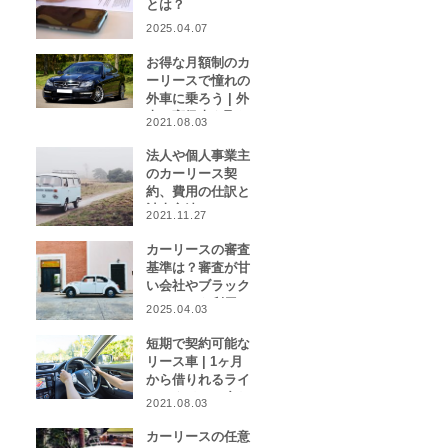
とは？
2025.04.07
お得な月額制のカ
ーリースで憧れの
外車に乗ろう | 外
車や高級車を取り
2021.08.03
扱うカーリース業
者をご紹介！
法人や個人事業主
のカーリース契
約、費用の仕訳と
計上方法は？
2021.11.27
カーリースの審査
基準は？審査が甘
い会社やブラック
リストでも利用で
2025.04.03
きる会社はある？
短期で契約可能な
リース車 | 1ヶ月
から借りれるライ
フスタイルに合わ
2021.08.03
せたカーリース特
集
カーリースの任意