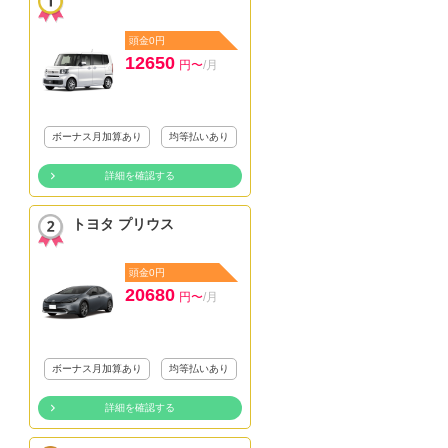
頭金0円
12650
円〜
/月
ボーナス月加算あり
均等払いあり
詳細を確認する
トヨタ プリウス
頭金0円
20680
円〜
/月
ボーナス月加算あり
均等払いあり
詳細を確認する