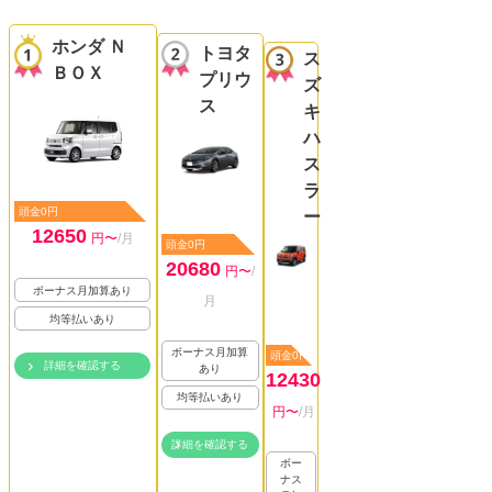
ホンダ Ｎ
トヨタ
ス
ＢＯＸ
プリウ
ズ
ス
キ
ハ
ス
ラ
頭金0円
ー
12650
円〜
/月
頭金0円
20680
円〜
/
ボーナス月加算あり
月
均等払いあり
ボーナス月加算
頭金0円
詳細を確認する
あり
12430
均等払いあり
円〜
/月
詳細を確認する
ボー
ナス