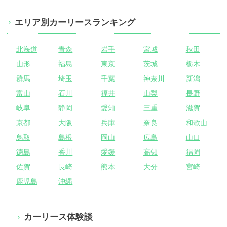
エリア別カーリースランキング
北海道
青森
岩手
宮城
秋田
山形
福島
東京
茨城
栃木
群馬
埼玉
千葉
神奈川
新潟
富山
石川
福井
山梨
長野
岐阜
静岡
愛知
三重
滋賀
京都
大阪
兵庫
奈良
和歌山
鳥取
島根
岡山
広島
山口
徳島
香川
愛媛
高知
福岡
佐賀
長崎
熊本
大分
宮崎
鹿児島
沖縄
カーリース体験談