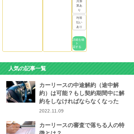
月加
算あ
り
均等
払い
あり
詳細を確
認する
人気の記事一覧
カーリースの中途解約（途中解
約）は可能？もし契約期間中に解
約をしなければならなくなった
ら…
2022.11.09
カーリースの審査で落ちる人の特
徴とは？