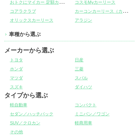
お
トクにマイカー 定額カルモくん
コスモMyカーリース
カ
ーコンカーリース（カーコンビニ倶楽部）
コアラクラブ
オリックスカーリース
アラジン
車種から選ぶ
メーカーから選ぶ
トヨタ
日産
ホンダ
三菱
マツダ
スバル
スズキ
ダイハツ
タイプから選ぶ
軽自動車
コンパクト
セダン／ハッチバック
ミニバン／ワゴン
SUV／クロカン
軽商用車
その他