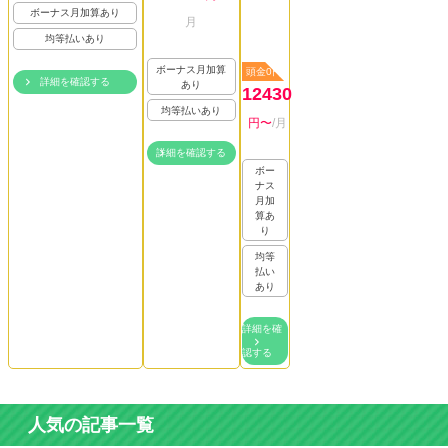
ボーナス月加算あり
月
均等払いあり
ボーナス月加算
頭金0円
詳細を確認する
あり
12430
均等払いあり
円〜
/月
詳細を確認する
ボー
ナス
月加
算あ
り
均等
払い
あり
詳細を確
認する
人気の記事一覧