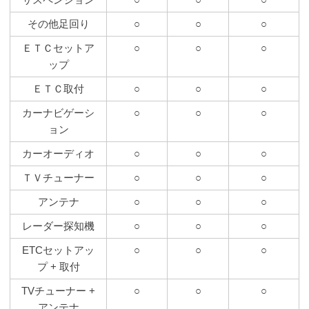
その他足回り
○
○
○
ＥＴＣセットア
○
○
○
ップ
ＥＴＣ取付
○
○
○
カーナビゲーシ
○
○
○
ョン
カーオーディオ
○
○
○
ＴＶチューナー
○
○
○
アンテナ
○
○
○
レーダー探知機
○
○
○
ETCセットアッ
○
○
○
プ + 取付
TVチューナー +
○
○
○
アンテナ