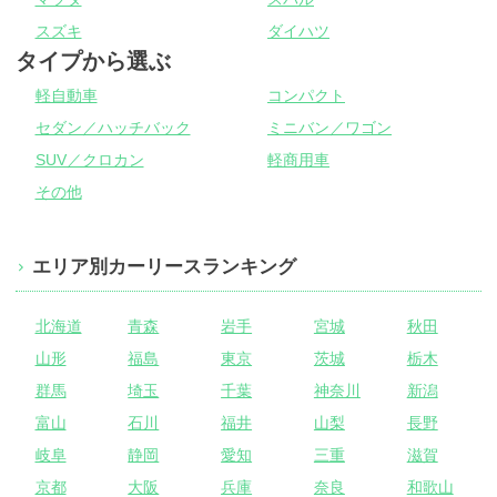
スズキ
ダイハツ
タイプから選ぶ
軽自動車
コンパクト
セダン／ハッチバック
ミニバン／ワゴン
SUV／クロカン
軽商用車
その他
エリア別カーリースランキング
北海道
青森
岩手
宮城
秋田
山形
福島
東京
茨城
栃木
群馬
埼玉
千葉
神奈川
新潟
富山
石川
福井
山梨
長野
岐阜
静岡
愛知
三重
滋賀
京都
大阪
兵庫
奈良
和歌山