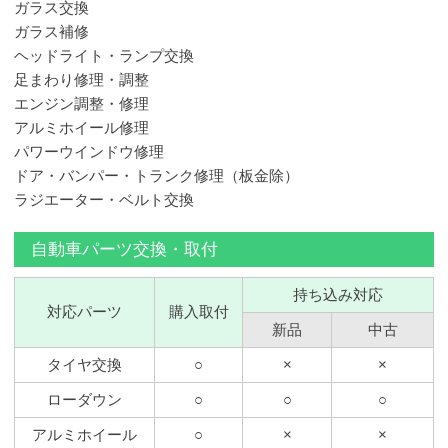
ガラス交換
ガラス補修
ヘッドライト・ランプ交換
足まわり修理・調整
エンジン調整・修理
アルミホイール修理
パワーウインドウ修理
ドア・バンパー・トランク修理（板金除）
ラジエーター・ベルト交換
自動車パーツ交換・取付
持ち込み対応
対応パーツ
購入取付
新品
中古
タイヤ交換
○
×
×
ローダウン
○
○
○
アルミホイール
○
×
×