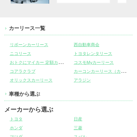
カーリース一覧
リボーンカーリース
西自動車商会
ニコリース
トヨタレンタリース
お
トクにマイカー 定額カルモくん
コスモMyカーリース
カ
ーコンカーリース（カーコンビニ倶楽部）
コアラクラブ
オリックスカーリース
アラジン
車種から選ぶ
メーカーから選ぶ
トヨタ
日産
ホンダ
三菱
マツダ
スバル