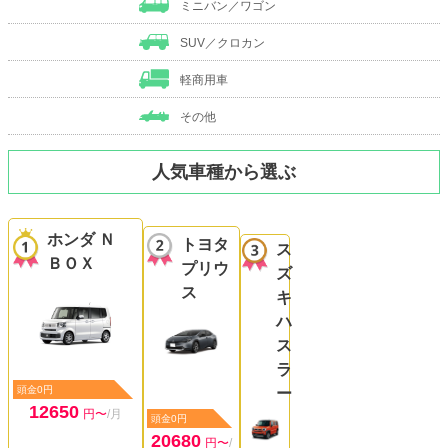
ミニバン／ワゴン
SUV／クロカン
軽商用車
その他
人気車種から選ぶ
ホンダ Ｎ
トヨタ
ス
ＢＯＸ
プリウ
ズ
ス
キ
ハ
ス
ラ
頭金0円
ー
12650
円〜
/月
頭金0円
20680
円〜
/