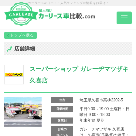
カーリースの口コミ・人気ランキングの情報をお届け!!
トップページ
店舗詳細
カーリース一覧
スーパーショップ ガレーヂマツザキ
エリア別ランキング
久喜店
エリア別店舗一覧
埼玉県久喜市高柳2202-5
住所
平日9:00～19:00 土曜日・日
営業時間
曜日 9:00～18:00
車種から選ぶ
年末年始 夏期
休業日
ガレーヂマツザキ 久喜店
お店の
は、久喜市(旧栗橋)の埼玉・
ポイント