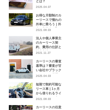
とは？
2025.04.07
お得な月額制のカ
ーリースで憧れの
外車に乗ろう | 外
車や高級車を取り
2021.08.03
扱うカーリース業
者をご紹介！
法人や個人事業主
のカーリース契
約、費用の仕訳と
計上方法は？
2021.11.27
カーリースの審査
基準は？審査が甘
い会社やブラック
リストでも利用で
2025.04.03
きる会社はある？
短期で契約可能な
リース車 | 1ヶ月
から借りれるライ
フスタイルに合わ
2021.08.03
せたカーリース特
集
カーリースの任意