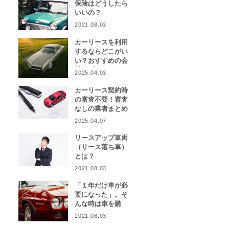
保険はどうしたら
いいの？
2021.08.03
カーリースを利用
するならどこがい
い？おすすめの会
社をピックアッ
2025.04.03
プ！
カーリース契約時
の審査不要！審査
なしの業者まとめ
2025.04.07
リースアップ車両
（リース落ち車）
とは？
2021.08.03
「１年だけ車が必
要になった」。そ
んな時は車を購
入？カーリース？
2021.08.03