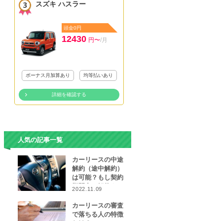
スズキ ハスラー
頭金0円
12430
円〜
/月
ボーナス月加算あり
均等払いあり
詳細を確認する
人気の記事一覧
カーリースの中途
解約（途中解約）
は可能？もし契約
期間中に解約をし
2022.11.09
なければならなく
なったら…
カーリースの審査
で落ちる人の特徴