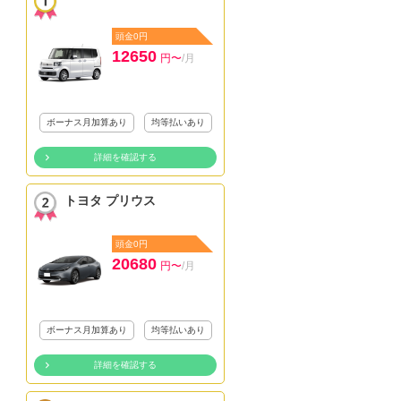
頭金0円
12650
円〜
/月
ボーナス月加算あり
均等払いあり
詳細を確認する
トヨタ プリウス
頭金0円
20680
円〜
/月
ボーナス月加算あり
均等払いあり
詳細を確認する