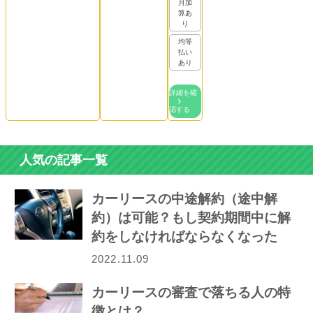
月加
算あ
り
均等
払い
あり
詳細を確
認する
人気の記事一覧
カーリースの中途解約（途中解
約）は可能？もし契約期間中に解
約をしなければならなくなった
ら…
2022.11.09
カーリースの審査で落ちる人の特
徴とは？