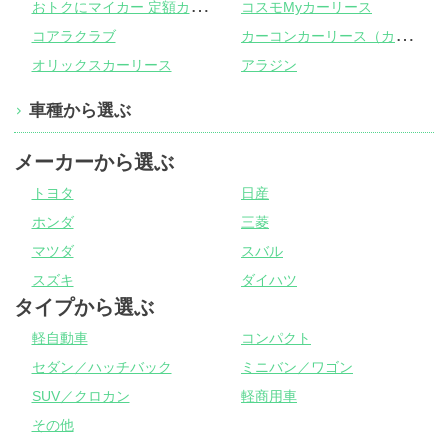
お
トクにマイカー 定額カルモくん
コスモMyカーリース
カ
ーコンカーリース（カーコンビニ倶楽部）
コアラクラブ
オリックスカーリース
アラジン
車種から選ぶ
メーカーから選ぶ
トヨタ
日産
ホンダ
三菱
マツダ
スバル
スズキ
ダイハツ
タイプから選ぶ
軽自動車
コンパクト
セダン／ハッチバック
ミニバン／ワゴン
SUV／クロカン
軽商用車
その他