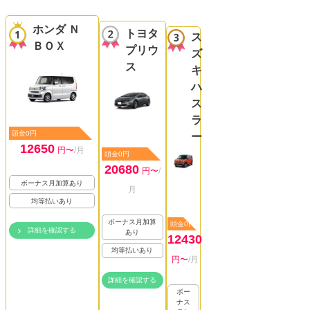
ホンダ Ｎ
トヨタ
ス
ＢＯＸ
プリウ
ズ
ス
キ
ハ
ス
ラ
頭金0円
ー
12650
円〜
/月
頭金0円
20680
円〜
/
ボーナス月加算あり
月
均等払いあり
ボーナス月加算
頭金0円
詳細を確認する
あり
12430
均等払いあり
円〜
/月
詳細を確認する
ボー
ナス