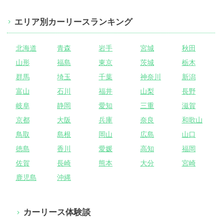
エリア別カーリースランキング
北海道
青森
岩手
宮城
秋田
山形
福島
東京
茨城
栃木
群馬
埼玉
千葉
神奈川
新潟
富山
石川
福井
山梨
長野
岐阜
静岡
愛知
三重
滋賀
京都
大阪
兵庫
奈良
和歌山
鳥取
島根
岡山
広島
山口
徳島
香川
愛媛
高知
福岡
佐賀
長崎
熊本
大分
宮崎
鹿児島
沖縄
カーリース体験談