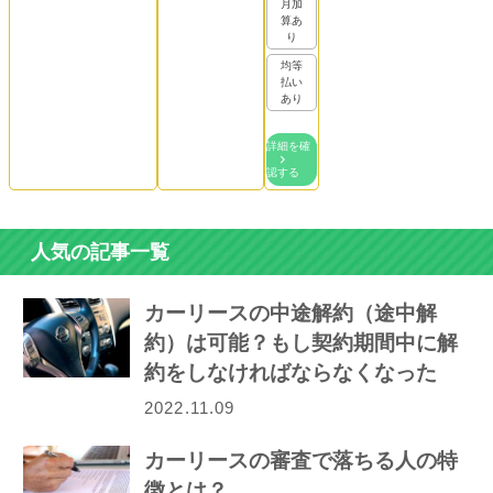
月加
算あ
り
均等
払い
あり
詳細を確
認する
人気の記事一覧
カーリースの中途解約（途中解
約）は可能？もし契約期間中に解
約をしなければならなくなった
ら…
2022.11.09
カーリースの審査で落ちる人の特
徴とは？