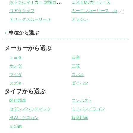
お
トクにマイカー 定額カルモくん
コスモMyカーリース
カ
ーコンカーリース（カーコンビニ倶楽部）
コアラクラブ
オリックスカーリース
アラジン
車種から選ぶ
メーカーから選ぶ
トヨタ
日産
ホンダ
三菱
マツダ
スバル
スズキ
ダイハツ
タイプから選ぶ
軽自動車
コンパクト
セダン／ハッチバック
ミニバン／ワゴン
SUV／クロカン
軽商用車
その他