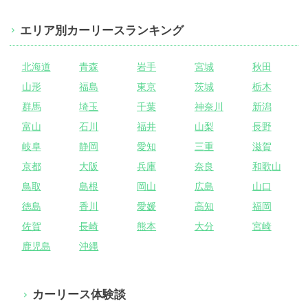
エリア別カーリースランキング
北海道
青森
岩手
宮城
秋田
山形
福島
東京
茨城
栃木
群馬
埼玉
千葉
神奈川
新潟
富山
石川
福井
山梨
長野
岐阜
静岡
愛知
三重
滋賀
京都
大阪
兵庫
奈良
和歌山
鳥取
島根
岡山
広島
山口
徳島
香川
愛媛
高知
福岡
佐賀
長崎
熊本
大分
宮崎
鹿児島
沖縄
カーリース体験談