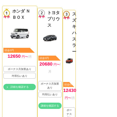
ホンダ Ｎ
トヨタ
ス
ＢＯＸ
プリウ
ズ
ス
キ
ハ
ス
ラ
頭金0円
ー
12650
円〜
/月
頭金0円
20680
円〜
/
ボーナス月加算あり
月
均等払いあり
ボーナス月加算
頭金0円
詳細を確認する
あり
12430
均等払いあり
円〜
/月
詳細を確認する
ボー
ナス