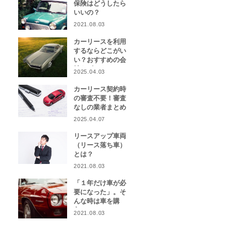
保険はどうしたら
いいの？
2021.08.03
カーリースを利用
するならどこがい
い？おすすめの会
社をピックアッ
2025.04.03
プ！
カーリース契約時
の審査不要！審査
なしの業者まとめ
2025.04.07
リースアップ車両
（リース落ち車）
とは？
2021.08.03
「１年だけ車が必
要になった」。そ
んな時は車を購
入？カーリース？
2021.08.03