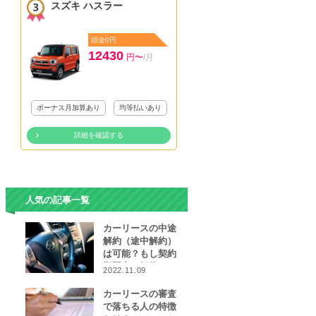
スズキ ハスラー
頭金0円
12430
円〜
/月
ボーナス月加算あり
均等払いあり
詳細を確認する
人気の記事一覧
カーリースの中途
解約（途中解約）
は可能？もし契約
期間中に解約をし
2022.11.09
なければならなく
なったら…
カーリースの審査
で落ちる人の特徴