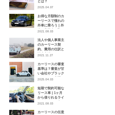
とは？
2025.04.07
お得な月額制のカ
ーリースで憧れの
外車に乗ろう | 外
車や高級車を取り
2021.08.03
扱うカーリース業
者をご紹介！
法人や個人事業主
のカーリース契
約、費用の仕訳と
計上方法は？
2021.11.27
カーリースの審査
基準は？審査が甘
い会社やブラック
リストでも利用で
2025.04.03
きる会社はある？
短期で契約可能な
リース車 | 1ヶ月
から借りれるライ
フスタイルに合わ
2021.08.03
せたカーリース特
集
カーリースの任意