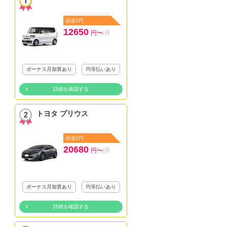
頭金0円
12650
円〜
/月
ボーナス月加算あり
均等払いあり
詳細を確認する
トヨタ プリウス
頭金0円
20680
円〜
/月
ボーナス月加算あり
均等払いあり
詳細を確認する