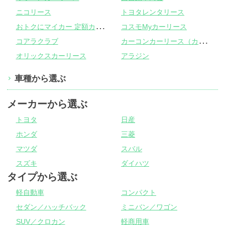
ニコリース
トヨタレンタリース
お
トクにマイカー 定額カルモくん
コスモMyカーリース
カ
ーコンカーリース（カーコンビニ倶楽部）
コアラクラブ
オリックスカーリース
アラジン
車種から選ぶ
メーカーから選ぶ
トヨタ
日産
ホンダ
三菱
マツダ
スバル
スズキ
ダイハツ
タイプから選ぶ
軽自動車
コンパクト
セダン／ハッチバック
ミニバン／ワゴン
SUV／クロカン
軽商用車