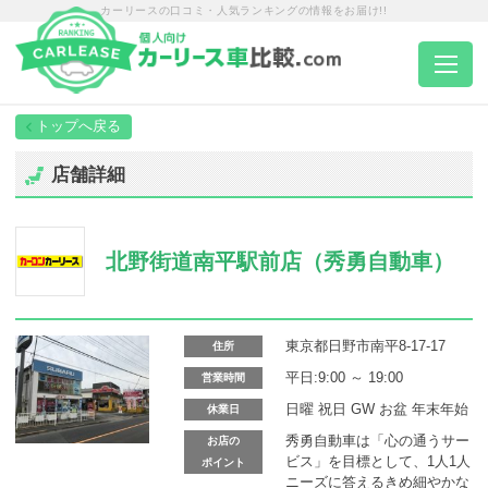
カーリースの口コミ・人気ランキングの情報をお届け!!
トップページ
店舗詳細
カーリース一覧
北野街道南平駅前店（秀勇自動車）
エリア別ランキング
エリア別店舗一覧
東京都日野市南平8-17-17
住所
平日:9:00 ～ 19:00
営業時間
日曜 祝日 GW お盆 年末年始
休業日
車種から選ぶ
秀勇自動車は「心の通うサー
お店の
ビス」を目標として、1人1人
ポイント
ニーズに答えるきめ細やかな