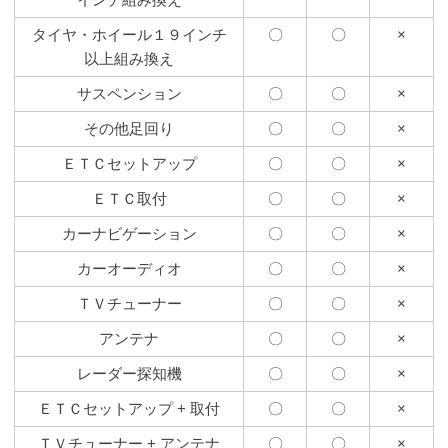
タイヤ・ホイール１９インチ
〇
〇
×
以上組み換え
サスペンション
〇
〇
×
その他足回り
〇
〇
×
ＥＴＣセットアップ
〇
〇
×
ＥＴＣ取付
〇
〇
×
カーナビゲーション
〇
〇
×
カーオーディオ
〇
〇
×
ＴＶチューナー
〇
〇
×
アンテナ
〇
〇
×
レーダー探知機
〇
〇
×
ＥＴＣセットアップ + 取付
〇
〇
×
ＴＶチューナー + アンテナ
〇
〇
×