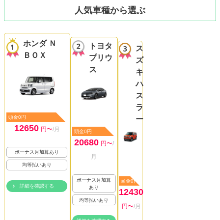
人気車種から選ぶ
ホンダ Ｎ
トヨタ
ス
ＢＯＸ
プリウ
ズ
ス
キ
ハ
ス
ラ
頭金0円
ー
12650
円〜
/月
頭金0円
20680
円〜
/
ボーナス月加算あり
月
均等払いあり
ボーナス月加算
頭金0円
詳細を確認する
あり
12430
均等払いあり
円〜
/月