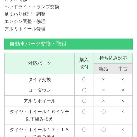
ヘッドライト・ランプ交換
足まわり修理・調整
エンジン調整・修理
アルミホイール修理
自動車パーツ交換・取付
持ち込み対応
購入
対応パーツ
取付
新品
中古
タイヤ交換
〇
×
×
ローダウン
〇
×
×
アルミホイール
〇
×
×
タイヤ・ホイール１６インチ
〇
〇
×
以下組み換え
タイヤ・ホイール１７・１８
〇
〇
×
インチ組み換え