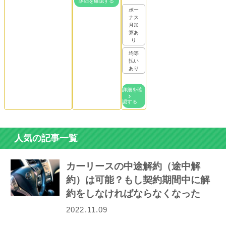
詳細を確認する
ボー
ナス
月加
算あ
り
均等
払い
あり
詳細を確
認する
人気の記事一覧
カーリースの中途解約（途中解
約）は可能？もし契約期間中に解
約をしなければならなくなった
ら…
2022.11.09