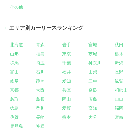
その他
エリア別カーリースランキング
北海道
青森
岩手
宮城
秋田
山形
福島
東京
茨城
栃木
群馬
埼玉
千葉
神奈川
新潟
富山
石川
福井
山梨
長野
岐阜
静岡
愛知
三重
滋賀
京都
大阪
兵庫
奈良
和歌山
鳥取
島根
岡山
広島
山口
徳島
香川
愛媛
高知
福岡
佐賀
長崎
熊本
大分
宮崎
鹿児島
沖縄