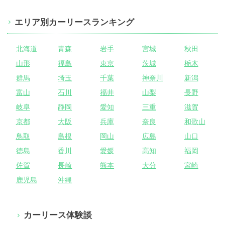
エリア別カーリースランキング
北海道
青森
岩手
宮城
秋田
山形
福島
東京
茨城
栃木
群馬
埼玉
千葉
神奈川
新潟
富山
石川
福井
山梨
長野
岐阜
静岡
愛知
三重
滋賀
京都
大阪
兵庫
奈良
和歌山
鳥取
島根
岡山
広島
山口
徳島
香川
愛媛
高知
福岡
佐賀
長崎
熊本
大分
宮崎
鹿児島
沖縄
カーリース体験談