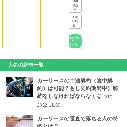
月加
算あ
り
均等
払い
あり
詳細を確
認する
人気の記事一覧
カーリースの中途解約（途中解
約）は可能？もし契約期間中に解
約をしなければならなくなった
ら…
2022.11.09
カーリースの審査で落ちる人の特
徴とは？