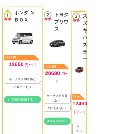
ホンダ Ｎ
トヨタ
ス
ＢＯＸ
プリウ
ズ
ス
キ
ハ
ス
ラ
頭金0円
ー
12650
円〜
/月
頭金0円
20680
円〜
/
ボーナス月加算あり
月
均等払いあり
ボーナス月加算
頭金0円
詳細を確認する
あり
12430
均等払いあり
円〜
/月
詳細を確認する
ボー
ナス