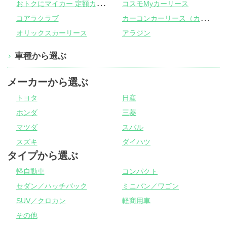
お
トクにマイカー 定額カルモくん
コスモMyカーリース
カ
ーコンカーリース（カーコンビニ倶楽部）
コアラクラブ
オリックスカーリース
アラジン
車種から選ぶ
メーカーから選ぶ
トヨタ
日産
ホンダ
三菱
マツダ
スバル
スズキ
ダイハツ
タイプから選ぶ
軽自動車
コンパクト
セダン／ハッチバック
ミニバン／ワゴン
SUV／クロカン
軽商用車
その他