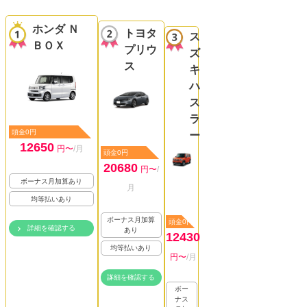
ホンダ Ｎ
トヨタ
ス
ＢＯＸ
プリウ
ズ
ス
キ
ハ
ス
ラ
頭金0円
ー
12650
円〜
/月
頭金0円
20680
円〜
/
ボーナス月加算あり
月
均等払いあり
ボーナス月加算
頭金0円
詳細を確認する
あり
12430
均等払いあり
円〜
/月
詳細を確認する
ボー
ナス