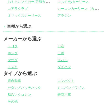
お
トクにマイカー 定額カルモくん
コスモMyカーリース
カ
ーコンカーリース（カーコンビニ倶楽部）
コアラクラブ
オリックスカーリース
アラジン
車種から選ぶ
メーカーから選ぶ
トヨタ
日産
ホンダ
三菱
マツダ
スバル
スズキ
ダイハツ
タイプから選ぶ
軽自動車
コンパクト
セダン／ハッチバック
ミニバン／ワゴン
SUV／クロカン
軽商用車
その他