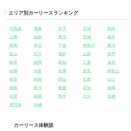
エリア別カーリースランキング
北海道
青森
岩手
宮城
秋田
山形
福島
東京
茨城
栃木
群馬
埼玉
千葉
神奈川
新潟
富山
石川
福井
山梨
長野
岐阜
静岡
愛知
三重
滋賀
京都
大阪
兵庫
奈良
和歌山
鳥取
島根
岡山
広島
山口
徳島
香川
愛媛
高知
福岡
佐賀
長崎
熊本
大分
宮崎
鹿児島
沖縄
カーリース体験談