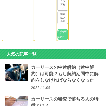
月加
算あ
り
均等
払い
あり
詳細を確
認する
人気の記事一覧
カーリースの中途解約（途中解
約）は可能？もし契約期間中に解
約をしなければならなくなった
ら…
2022.11.09
カーリースの審査で落ちる人の特
徴とは？