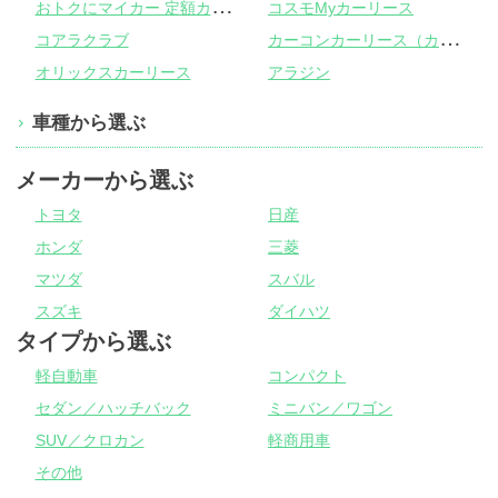
お
トクにマイカー 定額カルモくん
コスモMyカーリース
カ
ーコンカーリース（カーコンビニ倶楽部）
コアラクラブ
オリックスカーリース
アラジン
車種から選ぶ
メーカーから選ぶ
トヨタ
日産
ホンダ
三菱
マツダ
スバル
スズキ
ダイハツ
タイプから選ぶ
軽自動車
コンパクト
セダン／ハッチバック
ミニバン／ワゴン
SUV／クロカン
軽商用車
その他