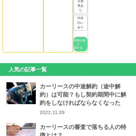
月加
算あ
り
均等
払い
あり
詳細を確
認する
人気の記事一覧
カーリースの中途解約（途中解
約）は可能？もし契約期間中に解
約をしなければならなくなった
ら…
2022.11.09
カーリースの審査で落ちる人の特
徴とは？