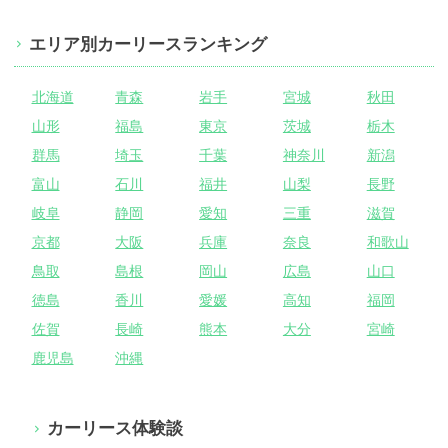
エリア別カーリースランキング
北海道
青森
岩手
宮城
秋田
山形
福島
東京
茨城
栃木
群馬
埼玉
千葉
神奈川
新潟
富山
石川
福井
山梨
長野
岐阜
静岡
愛知
三重
滋賀
京都
大阪
兵庫
奈良
和歌山
鳥取
島根
岡山
広島
山口
徳島
香川
愛媛
高知
福岡
佐賀
長崎
熊本
大分
宮崎
鹿児島
沖縄
カーリース体験談