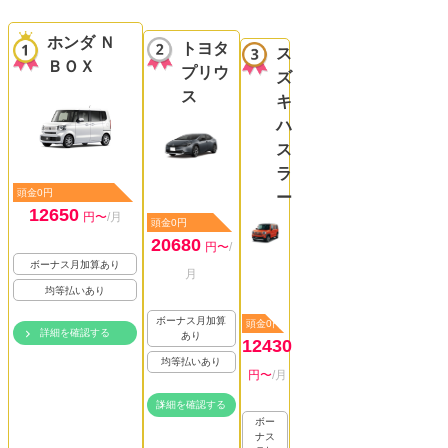
ホンダ Ｎ
トヨタ
ス
ＢＯＸ
プリウ
ズ
ス
キ
ハ
ス
ラ
頭金0円
ー
12650
円〜
/月
頭金0円
20680
円〜
/
ボーナス月加算あり
月
均等払いあり
ボーナス月加算
頭金0円
詳細を確認する
あり
12430
均等払いあり
円〜
/月
詳細を確認する
ボー
ナス