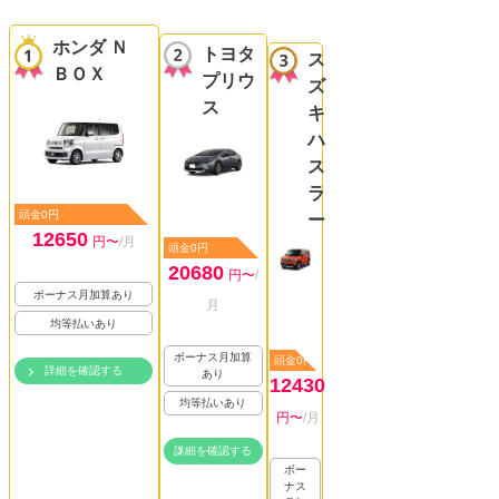
ホンダ Ｎ
トヨタ
ス
ＢＯＸ
プリウ
ズ
ス
キ
ハ
ス
ラ
頭金0円
ー
12650
円〜
/月
頭金0円
20680
円〜
/
ボーナス月加算あり
月
均等払いあり
ボーナス月加算
頭金0円
詳細を確認する
あり
12430
均等払いあり
円〜
/月
詳細を確認する
ボー
ナス