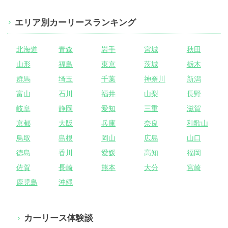
エリア別カーリースランキング
北海道
青森
岩手
宮城
秋田
山形
福島
東京
茨城
栃木
群馬
埼玉
千葉
神奈川
新潟
富山
石川
福井
山梨
長野
岐阜
静岡
愛知
三重
滋賀
京都
大阪
兵庫
奈良
和歌山
鳥取
島根
岡山
広島
山口
徳島
香川
愛媛
高知
福岡
佐賀
長崎
熊本
大分
宮崎
鹿児島
沖縄
カーリース体験談