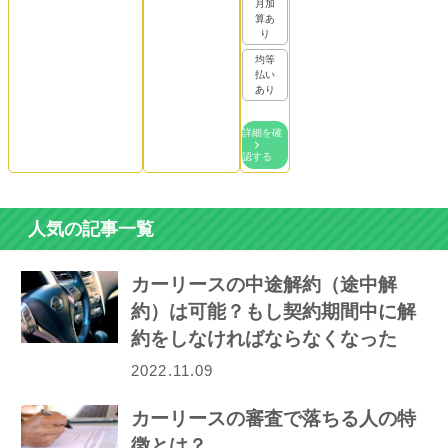
月加
算あ
り
均等
払い
あり
詳細を確
認する
人気の記事一覧
カーリースの中途解約（途中解
約）は可能？もし契約期間中に解
約をしなければならなくなった
ら…
2022.11.09
カーリースの審査で落ちる人の特
徴とは？