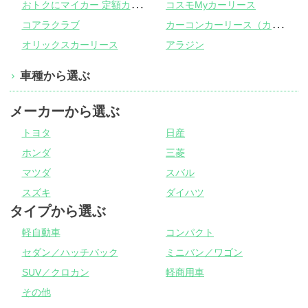
お
トクにマイカー 定額カルモくん
コスモMyカーリース
カ
ーコンカーリース（カーコンビニ倶楽部）
コアラクラブ
オリックスカーリース
アラジン
車種から選ぶ
メーカーから選ぶ
トヨタ
日産
ホンダ
三菱
マツダ
スバル
スズキ
ダイハツ
タイプから選ぶ
軽自動車
コンパクト
セダン／ハッチバック
ミニバン／ワゴン
SUV／クロカン
軽商用車
その他