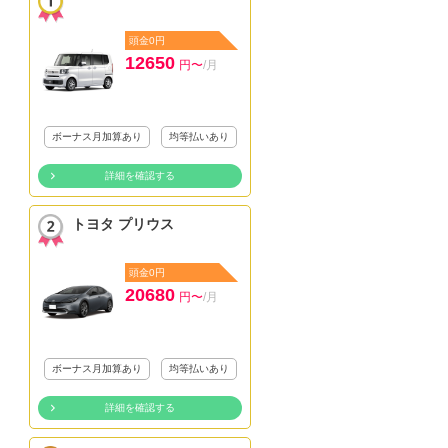
頭金0円
12650
円〜
/月
ボーナス月加算あり
均等払いあり
詳細を確認する
トヨタ プリウス
頭金0円
20680
円〜
/月
ボーナス月加算あり
均等払いあり
詳細を確認する