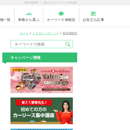
新安城駅前 ｜ 個人向けカーリース車比較
舗一覧
車種から選ぶ
カーリース体験談
お役立ち記事
ホーム
トヨタレンタリース
新安城駅前
キャンペーン情報