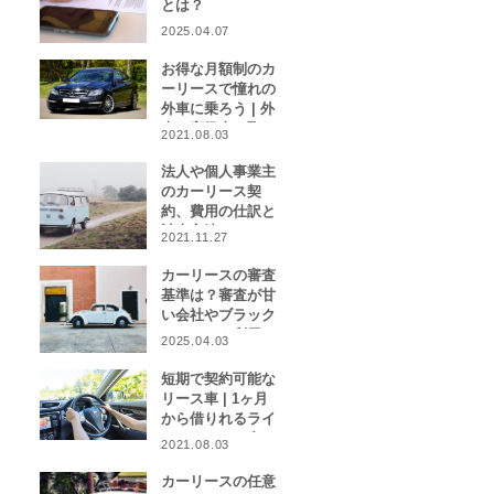
とは？
2025.04.07
お得な月額制のカ
ーリースで憧れの
外車に乗ろう | 外
車や高級車を取り
2021.08.03
扱うカーリース業
者をご紹介！
法人や個人事業主
のカーリース契
約、費用の仕訳と
計上方法は？
2021.11.27
カーリースの審査
基準は？審査が甘
い会社やブラック
リストでも利用で
2025.04.03
きる会社はある？
短期で契約可能な
リース車 | 1ヶ月
から借りれるライ
フスタイルに合わ
2021.08.03
せたカーリース特
集
カーリースの任意