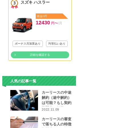
スズキ ハスラー
頭金0円
12430
円〜
/月
ボーナス月加算あり
均等払いあり
詳細を確認する
人気の記事一覧
カーリースの中途
解約（途中解約）
は可能？もし契約
期間中に解約をし
2022.11.09
なければならなく
なったら…
カーリースの審査
で落ちる人の特徴