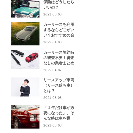
保険はどうしたら
いいの？
2021.08.03
カーリースを利用
するならどこがい
い？おすすめの会
社をピックアッ
2025.04.03
プ！
カーリース契約時
の審査不要！審査
なしの業者まとめ
2025.04.07
リースアップ車両
（リース落ち車）
とは？
2021.08.03
「１年だけ車が必
要になった」。そ
んな時は車を購
入？カーリース？
2021.08.03