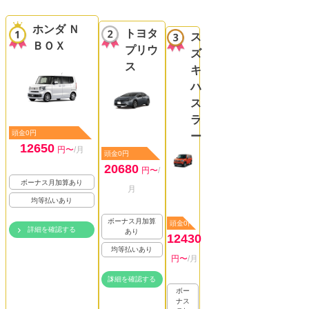
ホンダ Ｎ
トヨタ
ス
ＢＯＸ
プリウ
ズ
ス
キ
ハ
ス
ラ
頭金0円
ー
12650
円〜
/月
頭金0円
20680
円〜
/
ボーナス月加算あり
月
均等払いあり
ボーナス月加算
頭金0円
詳細を確認する
あり
12430
均等払いあり
円〜
/月
詳細を確認する
ボー
ナス