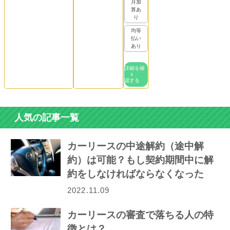
月加
算あ
り
均等
払い
あり
詳細を確
認する
人気の記事一覧
カーリースの中途解約（途中解
約）は可能？もし契約期間中に解
約をしなければならなくなった
ら…
2022.11.09
カーリースの審査で落ちる人の特
徴とは？