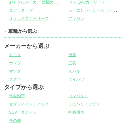
お
トクにマイカー 定額カルモくん
コスモMyカーリース
カ
ーコンカーリース（カーコンビニ倶楽部）
コアラクラブ
オリックスカーリース
アラジン
車種から選ぶ
メーカーから選ぶ
トヨタ
日産
ホンダ
三菱
マツダ
スバル
スズキ
ダイハツ
タイプから選ぶ
軽自動車
コンパクト
セダン／ハッチバック
ミニバン／ワゴン
SUV／クロカン
軽商用車
その他