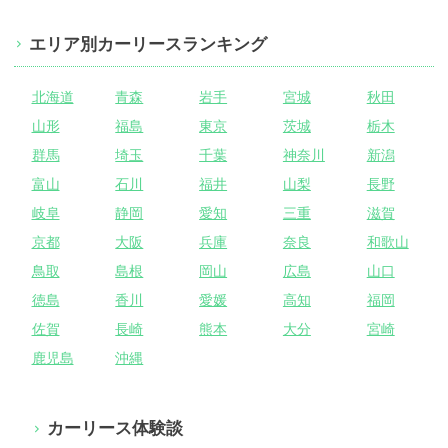
エリア別カーリースランキング
北海道
青森
岩手
宮城
秋田
山形
福島
東京
茨城
栃木
群馬
埼玉
千葉
神奈川
新潟
富山
石川
福井
山梨
長野
岐阜
静岡
愛知
三重
滋賀
京都
大阪
兵庫
奈良
和歌山
鳥取
島根
岡山
広島
山口
徳島
香川
愛媛
高知
福岡
佐賀
長崎
熊本
大分
宮崎
鹿児島
沖縄
カーリース体験談