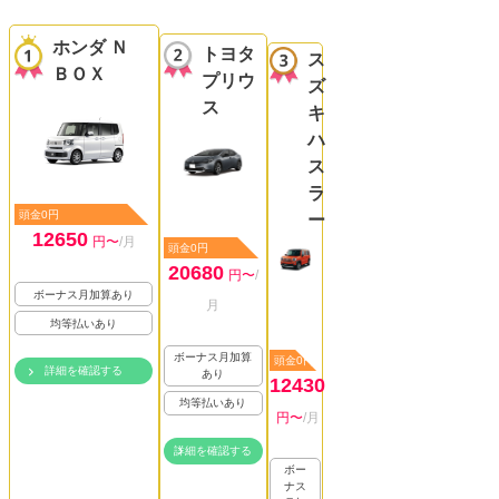
ホンダ Ｎ
トヨタ
ス
ＢＯＸ
プリウ
ズ
ス
キ
ハ
ス
ラ
頭金0円
ー
12650
円〜
/月
頭金0円
20680
円〜
/
ボーナス月加算あり
月
均等払いあり
ボーナス月加算
頭金0円
詳細を確認する
あり
12430
均等払いあり
円〜
/月
詳細を確認する
ボー
ナス