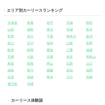
エリア別カーリースランキング
北海道
青森
岩手
宮城
秋田
山形
福島
東京
茨城
栃木
群馬
埼玉
千葉
神奈川
新潟
富山
石川
福井
山梨
長野
岐阜
静岡
愛知
三重
滋賀
京都
大阪
兵庫
奈良
和歌山
鳥取
島根
岡山
広島
山口
徳島
香川
愛媛
高知
福岡
佐賀
長崎
熊本
大分
宮崎
鹿児島
沖縄
カーリース体験談