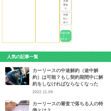
月加
算あ
り
均等
払い
あり
詳細を確
認する
人気の記事一覧
カーリースの中途解約（途中解
約）は可能？もし契約期間中に解
約をしなければならなくなった
ら…
2022.11.09
カーリースの審査で落ちる人の特
徴とは？