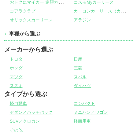
お
トクにマイカー 定額カルモくん
コスモMyカーリース
カ
ーコンカーリース（カーコンビニ倶楽部）
コアラクラブ
オリックスカーリース
アラジン
車種から選ぶ
メーカーから選ぶ
トヨタ
日産
ホンダ
三菱
マツダ
スバル
スズキ
ダイハツ
タイプから選ぶ
軽自動車
コンパクト
セダン／ハッチバック
ミニバン／ワゴン
SUV／クロカン
軽商用車
その他