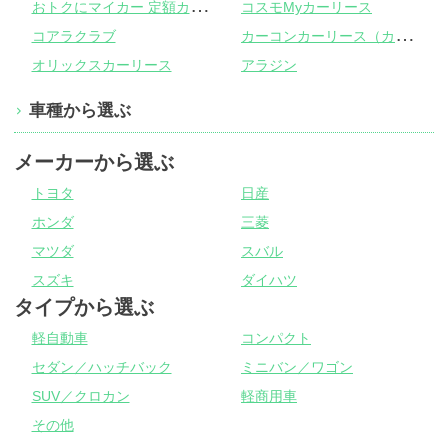
お
トクにマイカー 定額カルモくん
コスモMyカーリース
カ
ーコンカーリース（カーコンビニ倶楽部）
コアラクラブ
オリックスカーリース
アラジン
車種から選ぶ
メーカーから選ぶ
トヨタ
日産
ホンダ
三菱
マツダ
スバル
スズキ
ダイハツ
タイプから選ぶ
軽自動車
コンパクト
セダン／ハッチバック
ミニバン／ワゴン
SUV／クロカン
軽商用車
その他