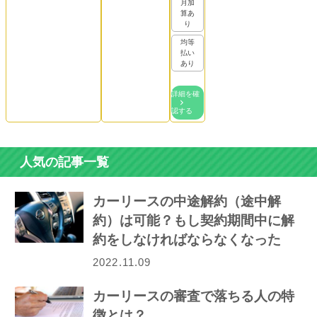
月加
算あ
り
均等
払い
あり
詳細を確
認する
人気の記事一覧
カーリースの中途解約（途中解
約）は可能？もし契約期間中に解
約をしなければならなくなった
ら…
2022.11.09
カーリースの審査で落ちる人の特
徴とは？