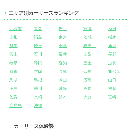
エリア別カーリースランキング
北海道
青森
岩手
宮城
秋田
山形
福島
東京
茨城
栃木
群馬
埼玉
千葉
神奈川
新潟
富山
石川
福井
山梨
長野
岐阜
静岡
愛知
三重
滋賀
京都
大阪
兵庫
奈良
和歌山
鳥取
島根
岡山
広島
山口
徳島
香川
愛媛
高知
福岡
佐賀
長崎
熊本
大分
宮崎
鹿児島
沖縄
カーリース体験談