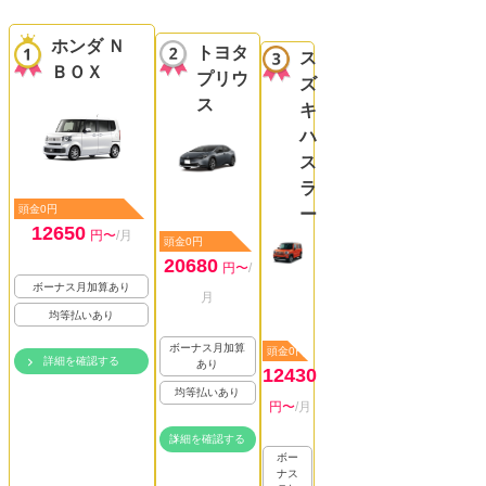
ホンダ Ｎ
トヨタ
ス
ＢＯＸ
プリウ
ズ
ス
キ
ハ
ス
ラ
頭金0円
ー
12650
円〜
/月
頭金0円
20680
円〜
/
ボーナス月加算あり
月
均等払いあり
ボーナス月加算
頭金0円
詳細を確認する
あり
12430
均等払いあり
円〜
/月
詳細を確認する
ボー
ナス