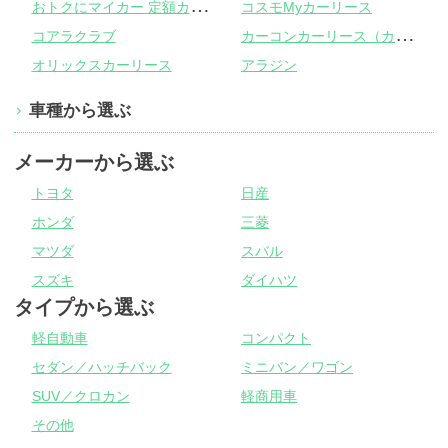
お
トクにマイカー 定額カルモくん
コスモMyカーリース
カ
ーコンカーリース（カーコンビニ倶楽部）
コアラクラブ
オリックスカーリース
アラジン
車種から選ぶ
メーカーから選ぶ
トヨタ
日産
ホンダ
三菱
マツダ
スバル
スズキ
ダイハツ
タイプから選ぶ
軽自動車
コンパクト
セダン／ハッチバック
ミニバン／ワゴン
SUV／クロカン
軽商用車
その他