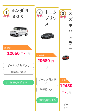
ホンダ Ｎ
トヨタ
ス
ＢＯＸ
プリウ
ズ
ス
キ
ハ
ス
ラ
頭金0円
ー
12650
円〜
/月
頭金0円
20680
円〜
/
ボーナス月加算あり
月
均等払いあり
ボーナス月加算
頭金0円
詳細を確認する
あり
12430
均等払いあり
円〜
/月
詳細を確認する
ボー
ナス