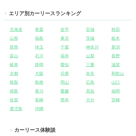
エリア別カーリースランキング
北海道
青森
岩手
宮城
秋田
山形
福島
東京
茨城
栃木
群馬
埼玉
千葉
神奈川
新潟
富山
石川
福井
山梨
長野
岐阜
静岡
愛知
三重
滋賀
京都
大阪
兵庫
奈良
和歌山
鳥取
島根
岡山
広島
山口
徳島
香川
愛媛
高知
福岡
佐賀
長崎
熊本
大分
宮崎
鹿児島
沖縄
カーリース体験談