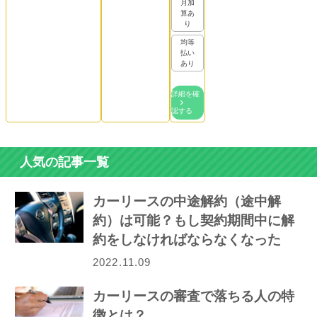
月加
算あ
り
均等
払い
あり
詳細を確
認する
人気の記事一覧
カーリースの中途解約（途中解
約）は可能？もし契約期間中に解
約をしなければならなくなった
ら…
2022.11.09
カーリースの審査で落ちる人の特
徴とは？