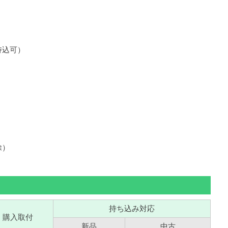
）
持込可）
除）
持ち込み対応
購入取付
新品
中古