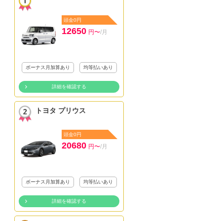
頭金0円
12650
円〜
/月
ボーナス月加算あり
均等払いあり
詳細を確認する
トヨタ プリウス
頭金0円
20680
円〜
/月
ボーナス月加算あり
均等払いあり
詳細を確認する