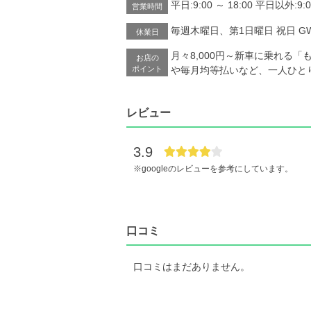
平日:9:00 ～ 18:00 平日以外:9:0
営業時間
毎週木曜日、第1日曜日 祝日 G
休業日
月々8,000円～新車に乗れる
お店の
ポイント
や毎月均等払いなど、一人ひと
レビュー
3.9
※googleのレビューを参考にしています。
口コミ
口コミはまだありません。