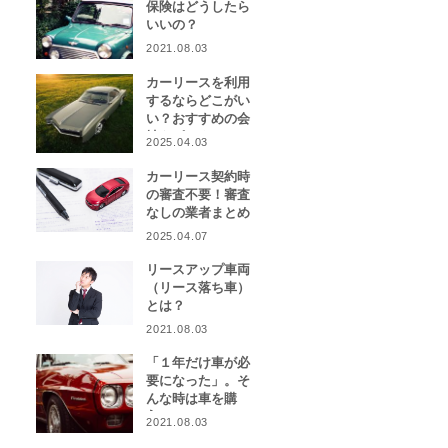
保険はどうしたら
いいの？
2021.08.03
カーリースを利用
するならどこがい
い？おすすめの会
社をピックアッ
2025.04.03
プ！
カーリース契約時
の審査不要！審査
なしの業者まとめ
2025.04.07
リースアップ車両
（リース落ち車）
とは？
2021.08.03
「１年だけ車が必
要になった」。そ
んな時は車を購
入？カーリース？
2021.08.03