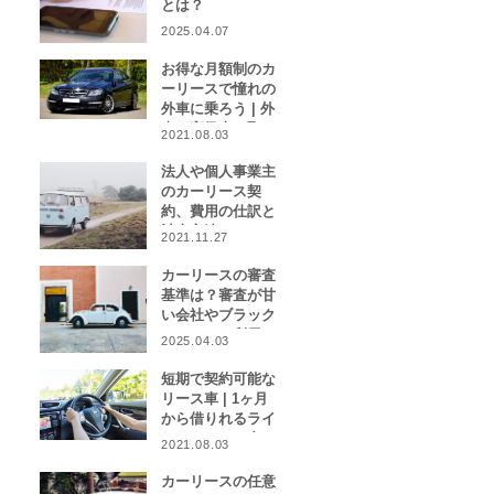
とは？
2025.04.07
お得な月額制のカ
ーリースで憧れの
外車に乗ろう | 外
車や高級車を取り
2021.08.03
扱うカーリース業
者をご紹介！
法人や個人事業主
のカーリース契
約、費用の仕訳と
計上方法は？
2021.11.27
カーリースの審査
基準は？審査が甘
い会社やブラック
リストでも利用で
2025.04.03
きる会社はある？
短期で契約可能な
リース車 | 1ヶ月
から借りれるライ
フスタイルに合わ
2021.08.03
せたカーリース特
集
カーリースの任意