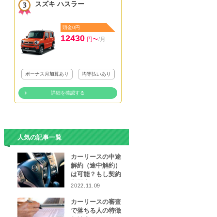
スズキ ハスラー
頭金0円
12430
円〜
/月
ボーナス月加算あり
均等払いあり
詳細を確認する
人気の記事一覧
カーリースの中途
解約（途中解約）
は可能？もし契約
期間中に解約をし
2022.11.09
なければならなく
なったら…
カーリースの審査
で落ちる人の特徴