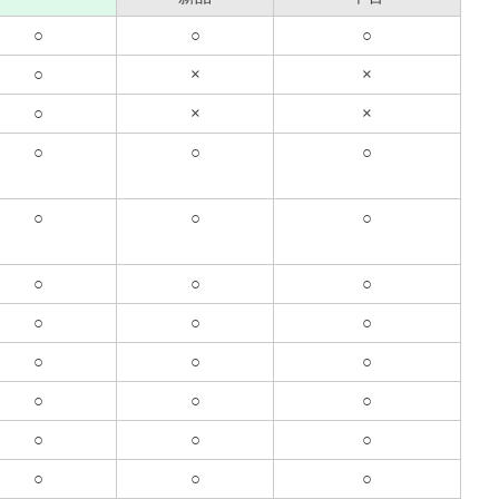
○
○
○
○
×
×
○
×
×
○
○
○
○
○
○
○
○
○
○
○
○
○
○
○
○
○
○
○
○
○
○
○
○