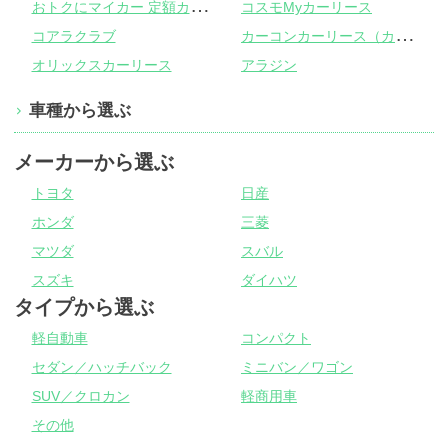
お
トクにマイカー 定額カルモくん
コスモMyカーリース
カ
ーコンカーリース（カーコンビニ倶楽部）
コアラクラブ
オリックスカーリース
アラジン
車種から選ぶ
メーカーから選ぶ
トヨタ
日産
ホンダ
三菱
マツダ
スバル
スズキ
ダイハツ
タイプから選ぶ
軽自動車
コンパクト
セダン／ハッチバック
ミニバン／ワゴン
SUV／クロカン
軽商用車
その他