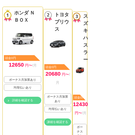
ホンダ Ｎ
トヨタ
ス
ＢＯＸ
プリウ
ズ
ス
キ
ハ
ス
ラ
頭金0円
ー
12650
円〜
/月
頭金0円
20680
円〜
/
ボーナス月加算あり
月
均等払いあり
ボーナス月加算
頭金0円
詳細を確認する
あり
12430
均等払いあり
円〜
/月
詳細を確認する
ボー
ナス