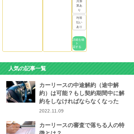
月加
算あ
り
均等
払い
あり
詳細を確
認する
人気の記事一覧
カーリースの中途解約（途中解
約）は可能？もし契約期間中に解
約をしなければならなくなった
ら…
2022.11.09
カーリースの審査で落ちる人の特
徴とは？