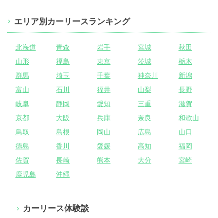
エリア別カーリースランキング
北海道
青森
岩手
宮城
秋田
山形
福島
東京
茨城
栃木
群馬
埼玉
千葉
神奈川
新潟
富山
石川
福井
山梨
長野
岐阜
静岡
愛知
三重
滋賀
京都
大阪
兵庫
奈良
和歌山
鳥取
島根
岡山
広島
山口
徳島
香川
愛媛
高知
福岡
佐賀
長崎
熊本
大分
宮崎
鹿児島
沖縄
カーリース体験談