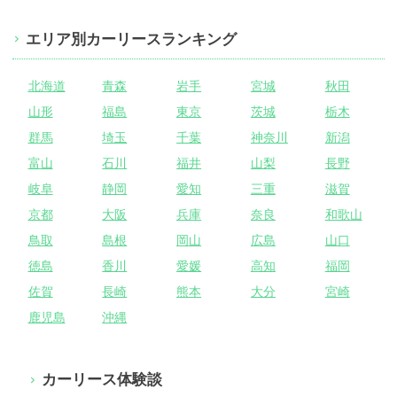
エリア別カーリースランキング
北海道
青森
岩手
宮城
秋田
山形
福島
東京
茨城
栃木
群馬
埼玉
千葉
神奈川
新潟
富山
石川
福井
山梨
長野
岐阜
静岡
愛知
三重
滋賀
京都
大阪
兵庫
奈良
和歌山
鳥取
島根
岡山
広島
山口
徳島
香川
愛媛
高知
福岡
佐賀
長崎
熊本
大分
宮崎
鹿児島
沖縄
カーリース体験談