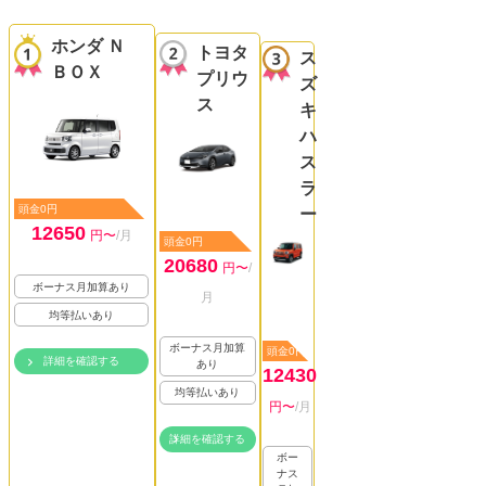
ホンダ Ｎ
トヨタ
ス
ＢＯＸ
プリウ
ズ
ス
キ
ハ
ス
ラ
頭金0円
ー
12650
円〜
/月
頭金0円
20680
円〜
/
ボーナス月加算あり
月
均等払いあり
ボーナス月加算
頭金0円
詳細を確認する
あり
12430
均等払いあり
円〜
/月
詳細を確認する
ボー
ナス