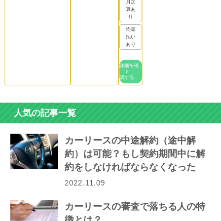
月加
算あ
り
均等
払い
あり
詳細を確
認する
人気の記事一覧
カーリースの中途解約（途中解
約）は可能？もし契約期間中に解
約をしなければならなくなった
ら…
2022.11.09
カーリースの審査で落ちる人の特
徴とは？