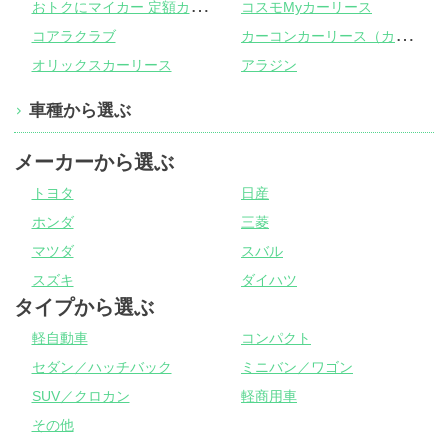
お
トクにマイカー 定額カルモくん
コスモMyカーリース
カ
ーコンカーリース（カーコンビニ倶楽部）
コアラクラブ
オリックスカーリース
アラジン
車種から選ぶ
メーカーから選ぶ
トヨタ
日産
ホンダ
三菱
マツダ
スバル
スズキ
ダイハツ
タイプから選ぶ
軽自動車
コンパクト
セダン／ハッチバック
ミニバン／ワゴン
SUV／クロカン
軽商用車
その他