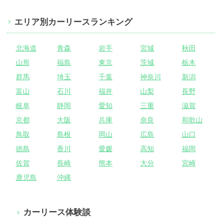
エリア別カーリースランキング
北海道
青森
岩手
宮城
秋田
山形
福島
東京
茨城
栃木
群馬
埼玉
千葉
神奈川
新潟
富山
石川
福井
山梨
長野
岐阜
静岡
愛知
三重
滋賀
京都
大阪
兵庫
奈良
和歌山
鳥取
島根
岡山
広島
山口
徳島
香川
愛媛
高知
福岡
佐賀
長崎
熊本
大分
宮崎
鹿児島
沖縄
カーリース体験談