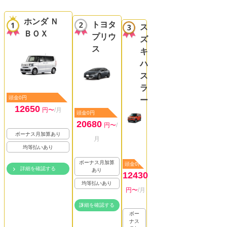
ホンダ Ｎ
トヨタ
ス
ＢＯＸ
プリウ
ズ
ス
キ
ハ
ス
ラ
頭金0円
ー
12650
円〜
/月
頭金0円
20680
円〜
/
ボーナス月加算あり
月
均等払いあり
ボーナス月加算
頭金0円
詳細を確認する
あり
12430
均等払いあり
円〜
/月
詳細を確認する
ボー
ナス