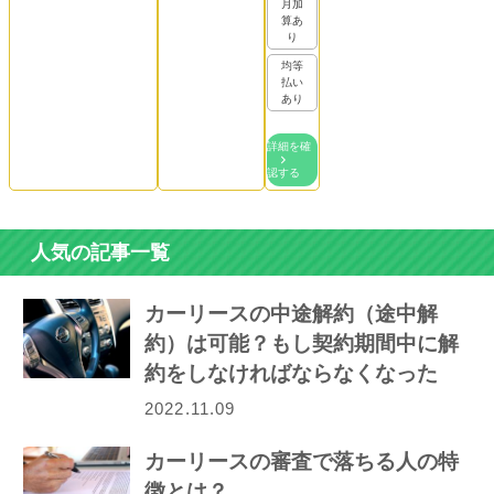
月加
算あ
り
均等
払い
あり
詳細を確
認する
人気の記事一覧
カーリースの中途解約（途中解
約）は可能？もし契約期間中に解
約をしなければならなくなった
ら…
2022.11.09
カーリースの審査で落ちる人の特
徴とは？