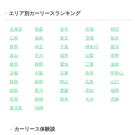
エリア別カーリースランキング
北海道
青森
岩手
宮城
秋田
山形
福島
東京
茨城
栃木
群馬
埼玉
千葉
神奈川
新潟
富山
石川
福井
山梨
長野
岐阜
静岡
愛知
三重
滋賀
京都
大阪
兵庫
奈良
和歌山
鳥取
島根
岡山
広島
山口
徳島
香川
愛媛
高知
福岡
佐賀
長崎
熊本
大分
宮崎
鹿児島
沖縄
カーリース体験談