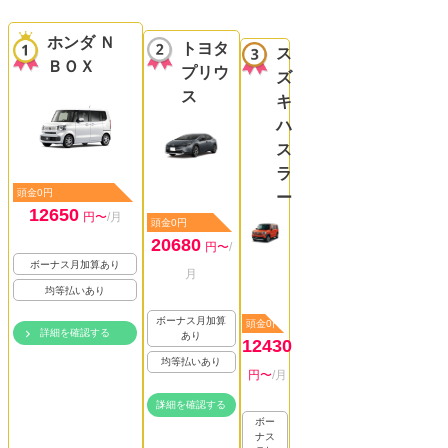
ホンダ Ｎ
トヨタ
ス
ＢＯＸ
プリウ
ズ
ス
キ
ハ
ス
ラ
頭金0円
ー
12650
円〜
/月
頭金0円
20680
円〜
/
ボーナス月加算あり
月
均等払いあり
ボーナス月加算
頭金0円
詳細を確認する
あり
12430
均等払いあり
円〜
/月
詳細を確認する
ボー
ナス