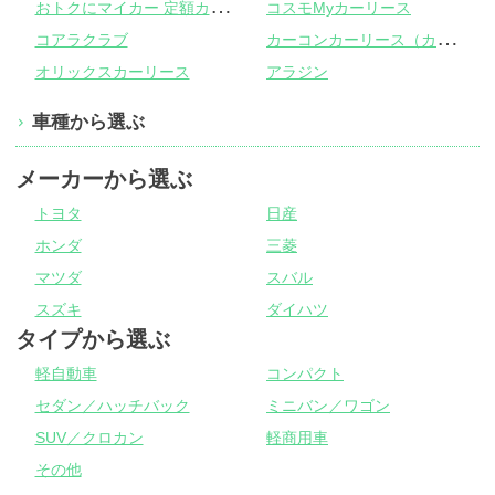
お
トクにマイカー 定額カルモくん
コスモMyカーリース
カ
ーコンカーリース（カーコンビニ倶楽部）
コアラクラブ
オリックスカーリース
アラジン
車種から選ぶ
メーカーから選ぶ
トヨタ
日産
ホンダ
三菱
マツダ
スバル
スズキ
ダイハツ
タイプから選ぶ
軽自動車
コンパクト
セダン／ハッチバック
ミニバン／ワゴン
SUV／クロカン
軽商用車
その他