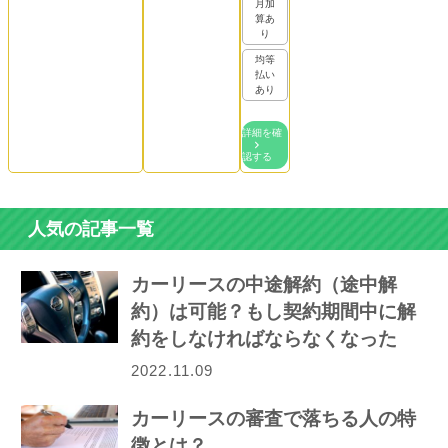
月加
算あ
り
均等
払い
あり
詳細を確
認する
人気の記事一覧
カーリースの中途解約（途中解
約）は可能？もし契約期間中に解
約をしなければならなくなった
ら…
2022.11.09
カーリースの審査で落ちる人の特
徴とは？