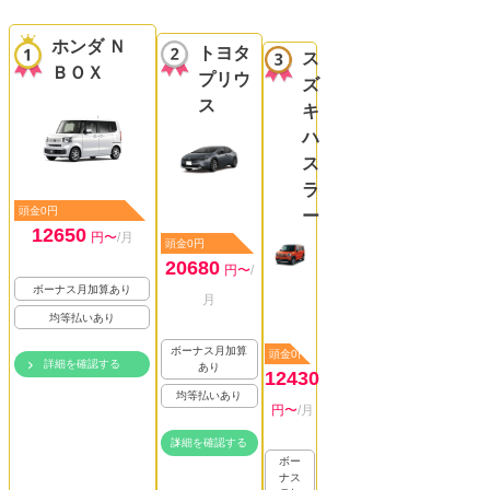
ホンダ Ｎ
トヨタ
ス
ＢＯＸ
プリウ
ズ
ス
キ
ハ
ス
ラ
頭金0円
ー
12650
円〜
/月
頭金0円
20680
円〜
/
ボーナス月加算あり
月
均等払いあり
ボーナス月加算
頭金0円
詳細を確認する
あり
12430
均等払いあり
円〜
/月
詳細を確認する
ボー
ナス