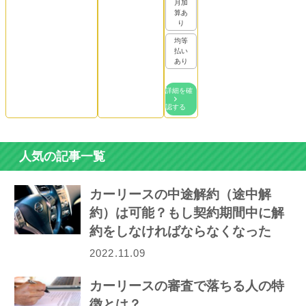
月加
算あ
り
均等
払い
あり
詳細を確
認する
人気の記事一覧
カーリースの中途解約（途中解
約）は可能？もし契約期間中に解
約をしなければならなくなった
ら…
2022.11.09
カーリースの審査で落ちる人の特
徴とは？