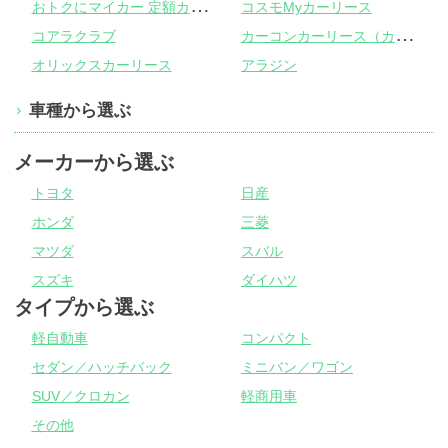
お
トクにマイカー 定額カルモくん
コスモMyカーリース
カ
ーコンカーリース（カーコンビニ倶楽部）
コアラクラブ
オリックスカーリース
アラジン
車種から選ぶ
メーカーから選ぶ
トヨタ
日産
ホンダ
三菱
マツダ
スバル
スズキ
ダイハツ
タイプから選ぶ
軽自動車
コンパクト
セダン／ハッチバック
ミニバン／ワゴン
SUV／クロカン
軽商用車
その他