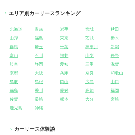
エリア別カーリースランキング
北海道
青森
岩手
宮城
秋田
山形
福島
東京
茨城
栃木
群馬
埼玉
千葉
神奈川
新潟
富山
石川
福井
山梨
長野
岐阜
静岡
愛知
三重
滋賀
京都
大阪
兵庫
奈良
和歌山
鳥取
島根
岡山
広島
山口
徳島
香川
愛媛
高知
福岡
佐賀
長崎
熊本
大分
宮崎
鹿児島
沖縄
カーリース体験談