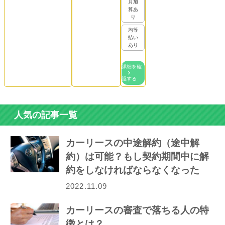
月加
算あ
り
均等
払い
あり
詳細を確
認する
人気の記事一覧
カーリースの中途解約（途中解
約）は可能？もし契約期間中に解
約をしなければならなくなった
ら…
2022.11.09
カーリースの審査で落ちる人の特
徴とは？