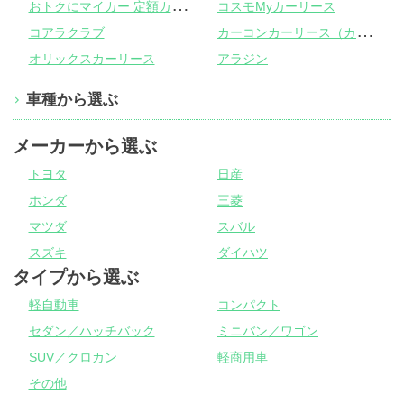
お
トクにマイカー 定額カルモくん
コスモMyカーリース
カ
ーコンカーリース（カーコンビニ倶楽部）
コアラクラブ
オリックスカーリース
アラジン
車種から選ぶ
メーカーから選ぶ
トヨタ
日産
ホンダ
三菱
マツダ
スバル
スズキ
ダイハツ
タイプから選ぶ
軽自動車
コンパクト
セダン／ハッチバック
ミニバン／ワゴン
SUV／クロカン
軽商用車
その他