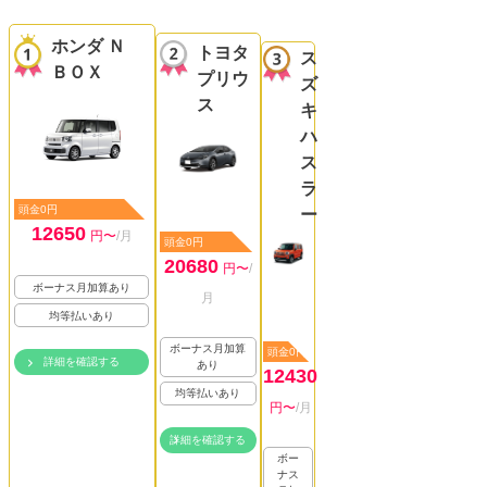
ホンダ Ｎ
トヨタ
ス
ＢＯＸ
プリウ
ズ
ス
キ
ハ
ス
ラ
頭金0円
ー
12650
円〜
/月
頭金0円
20680
円〜
/
ボーナス月加算あり
月
均等払いあり
ボーナス月加算
頭金0円
詳細を確認する
あり
12430
均等払いあり
円〜
/月
詳細を確認する
ボー
ナス