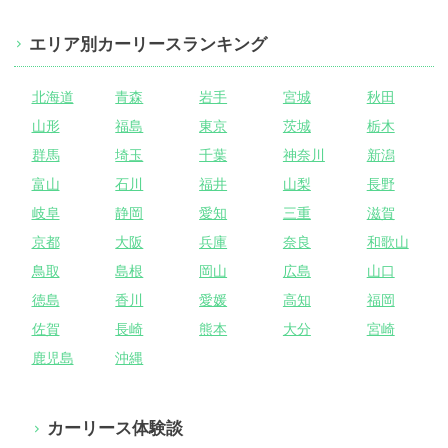
エリア別カーリースランキング
北海道
青森
岩手
宮城
秋田
山形
福島
東京
茨城
栃木
群馬
埼玉
千葉
神奈川
新潟
富山
石川
福井
山梨
長野
岐阜
静岡
愛知
三重
滋賀
京都
大阪
兵庫
奈良
和歌山
鳥取
島根
岡山
広島
山口
徳島
香川
愛媛
高知
福岡
佐賀
長崎
熊本
大分
宮崎
鹿児島
沖縄
カーリース体験談