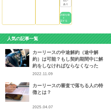
払い
あり
詳細を確
認する
人気の記事一覧
カーリースの中途解約（途中解
約）は可能？もし契約期間中に解
約をしなければならなくなった
ら…
2022.11.09
カーリースの審査で落ちる人の特
徴とは？
2025.04.07