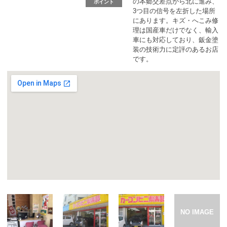
カーリース体験談
の本郷交差点から北に進み、
ポイント
3つ目の信号を左折した場所
にあります。キズ・へこみ修
理は国産車だけでなく、輸入
お役立ち記事
車にも対応しており、鈑金塗
装の技術力に定評のあるお店
です。
閉じる