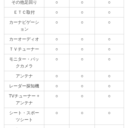
その他足回り
○
○
○
ＥＴＣ取付
○
○
○
カーナビゲーシ
○
○
○
ョン
カーオーディオ
○
○
○
ＴＶチューナー
○
○
○
モニター・バッ
○
○
○
クカメラ
アンテナ
○
○
○
レーダー探知機
○
○
○
TVチューナー +
○
○
○
アンテナ
シート・スポー
○
○
○
ツシート