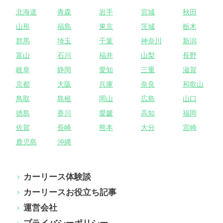
北海道
青森
岩手
宮城
秋田
山形
福島
東京
茨城
栃木
群馬
埼玉
千葉
神奈川
新潟
富山
石川
福井
山梨
長野
岐阜
静岡
愛知
三重
滋賀
京都
大阪
兵庫
奈良
和歌山
鳥取
島根
岡山
広島
山口
徳島
香川
愛媛
高知
福岡
佐賀
長崎
熊本
大分
宮崎
鹿児島
沖縄
カーリース体験談
カーリースお役立ち記事
運営会社