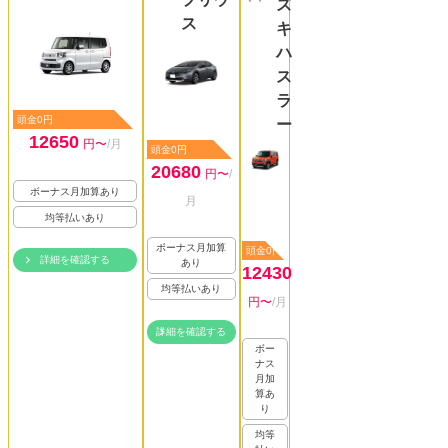
ズ
ス
キ
ハ
ス
ラ
頭金0円
ー
12650
円〜
/月
頭金0円
20680
円〜
/
ボーナス月加算あり
月
均等払いあり
ボーナス月加算
頭金0円
詳細を確認する
あり
12430
均等払いあり
円〜
/月
詳細を確認する
ボー
ナス
月加
算あ
り
均等