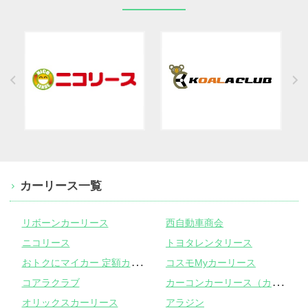
カーリース一覧
リボーンカーリース
西自動車商会
ニコリース
トヨタレンタリース
お
トクにマイカー 定額カルモくん
コスモMyカーリース
カ
ーコンカーリース（カーコンビニ倶楽部）
コアラクラブ
オリックスカーリース
アラジン