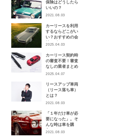
保険はどうしたら
いいの？
2021.08.03
カーリースを利用
するならどこがい
い？おすすめの会
社をピックアッ
2025.04.03
プ！
カーリース契約時
の審査不要！審査
なしの業者まとめ
2025.04.07
リースアップ車両
（リース落ち車）
とは？
2021.08.03
「１年だけ車が必
要になった」。そ
んな時は車を購
入？カーリース？
2021.08.03