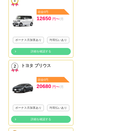
頭金0円
12650
円〜
/月
ボーナス月加算あり
均等払いあり
詳細を確認する
トヨタ プリウス
頭金0円
20680
円〜
/月
ボーナス月加算あり
均等払いあり
詳細を確認する