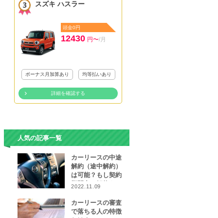
スズキ ハスラー
頭金0円
12430
円〜
/月
ボーナス月加算あり
均等払いあり
詳細を確認する
人気の記事一覧
カーリースの中途
解約（途中解約）
は可能？もし契約
期間中に解約をし
2022.11.09
なければならなく
なったら…
カーリースの審査
で落ちる人の特徴