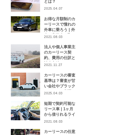
とは？
2025.04.07
お得な月額制のカ
ーリースで憧れの
外車に乗ろう | 外
車や高級車を取り
2021.08.03
扱うカーリース業
者をご紹介！
法人や個人事業主
のカーリース契
約、費用の仕訳と
計上方法は？
2021.11.27
カーリースの審査
基準は？審査が甘
い会社やブラック
リストでも利用で
2025.04.03
きる会社はある？
短期で契約可能な
リース車 | 1ヶ月
から借りれるライ
フスタイルに合わ
2021.08.03
せたカーリース特
集
カーリースの任意