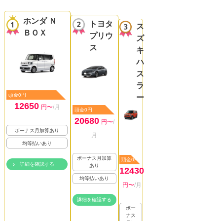
ホンダ Ｎ
トヨタ
ス
ＢＯＸ
プリウ
ズ
ス
キ
ハ
ス
ラ
頭金0円
ー
12650
円〜
/月
頭金0円
20680
円〜
/
ボーナス月加算あり
月
均等払いあり
ボーナス月加算
頭金0円
詳細を確認する
あり
12430
均等払いあり
円〜
/月
詳細を確認する
ボー
ナス