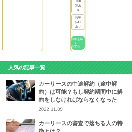
月加
算あ
り
均等
払い
あり
詳細を確
認する
人気の記事一覧
カーリースの中途解約（途中解
約）は可能？もし契約期間中に解
約をしなければならなくなった
ら…
2022.11.09
カーリースの審査で落ちる人の特
徴とは？