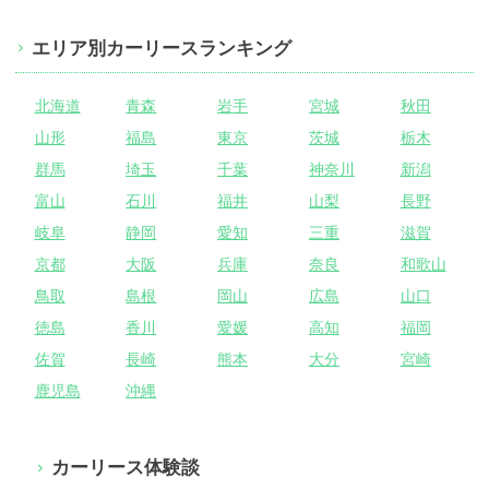
エリア別カーリースランキング
北海道
青森
岩手
宮城
秋田
山形
福島
東京
茨城
栃木
群馬
埼玉
千葉
神奈川
新潟
富山
石川
福井
山梨
長野
岐阜
静岡
愛知
三重
滋賀
京都
大阪
兵庫
奈良
和歌山
鳥取
島根
岡山
広島
山口
徳島
香川
愛媛
高知
福岡
佐賀
長崎
熊本
大分
宮崎
鹿児島
沖縄
カーリース体験談