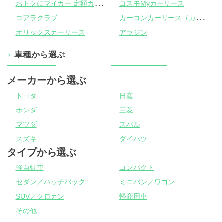
お
トクにマイカー 定額カルモくん
コスモMyカーリース
カ
ーコンカーリース（カーコンビニ倶楽部）
コアラクラブ
オリックスカーリース
アラジン
車種から選ぶ
メーカーから選ぶ
トヨタ
日産
ホンダ
三菱
マツダ
スバル
スズキ
ダイハツ
タイプから選ぶ
軽自動車
コンパクト
セダン／ハッチバック
ミニバン／ワゴン
SUV／クロカン
軽商用車
その他