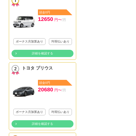
頭金0円
12650
円〜
/月
ボーナス月加算あり
均等払いあり
詳細を確認する
トヨタ プリウス
頭金0円
20680
円〜
/月
ボーナス月加算あり
均等払いあり
詳細を確認する