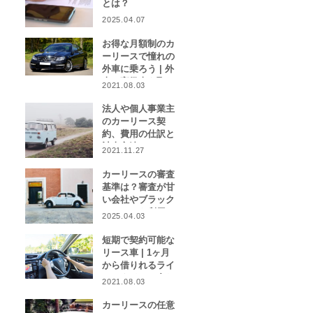
とは？
2025.04.07
お得な月額制のカ
ーリースで憧れの
外車に乗ろう | 外
車や高級車を取り
2021.08.03
扱うカーリース業
者をご紹介！
法人や個人事業主
のカーリース契
約、費用の仕訳と
計上方法は？
2021.11.27
カーリースの審査
基準は？審査が甘
い会社やブラック
リストでも利用で
2025.04.03
きる会社はある？
短期で契約可能な
リース車 | 1ヶ月
から借りれるライ
フスタイルに合わ
2021.08.03
せたカーリース特
集
カーリースの任意