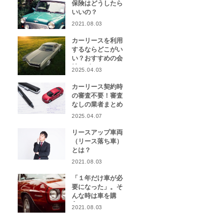
保険はどうしたら
いいの？
2021.08.03
カーリースを利用
するならどこがい
い？おすすめの会
社をピックアッ
2025.04.03
プ！
カーリース契約時
の審査不要！審査
なしの業者まとめ
2025.04.07
リースアップ車両
（リース落ち車）
とは？
2021.08.03
「１年だけ車が必
要になった」。そ
んな時は車を購
入？カーリース？
2021.08.03