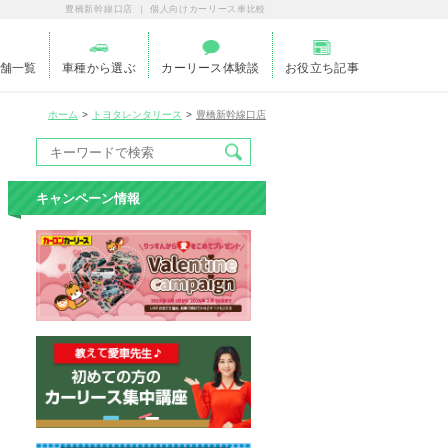
豊橋新幹線口店 ｜ 個人向けカーリース車比較
舗一覧
車種から選ぶ
カーリース体験談
お役立ち記事
ホーム
トヨタレンタリース
豊橋新幹線口店
キャンペーン情報