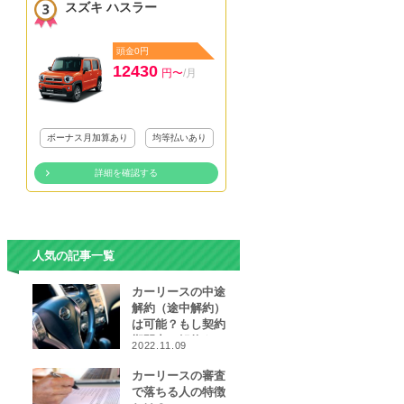
スズキ ハスラー
頭金0円
12430
円〜
/月
ボーナス月加算あり
均等払いあり
詳細を確認する
人気の記事一覧
カーリースの中途
解約（途中解約）
は可能？もし契約
期間中に解約をし
2022.11.09
なければならなく
なったら…
カーリースの審査
で落ちる人の特徴