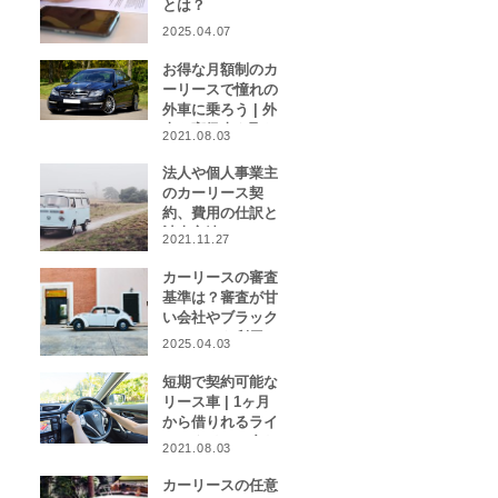
とは？
2025.04.07
お得な月額制のカ
ーリースで憧れの
外車に乗ろう | 外
車や高級車を取り
2021.08.03
扱うカーリース業
者をご紹介！
法人や個人事業主
のカーリース契
約、費用の仕訳と
計上方法は？
2021.11.27
カーリースの審査
基準は？審査が甘
い会社やブラック
リストでも利用で
2025.04.03
きる会社はある？
短期で契約可能な
リース車 | 1ヶ月
から借りれるライ
フスタイルに合わ
2021.08.03
せたカーリース特
集
カーリースの任意