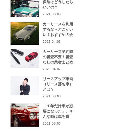
保険はどうしたら
いいの？
2021.08.03
カーリースを利用
するならどこがい
い？おすすめの会
社をピックアッ
2025.04.03
プ！
カーリース契約時
の審査不要！審査
なしの業者まとめ
2025.04.07
リースアップ車両
（リース落ち車）
とは？
2021.08.03
「１年だけ車が必
要になった」。そ
んな時は車を購
入？カーリース？
2021.08.03