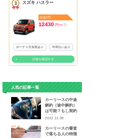
スズキ ハスラー
頭金0円
12430
円〜
/月
ボーナス月加算あり
均等払いあり
詳細を確認する
人気の記事一覧
カーリースの中途
解約（途中解約）
は可能？もし契約
期間中に解約をし
2022.11.09
なければならなく
なったら…
カーリースの審査
で落ちる人の特徴