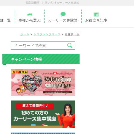
青森新田店 ｜ 個人向けカーリース車比較
舗一覧
車種から選ぶ
カーリース体験談
お役立ち記事
ホーム
トヨタレンタリース
青森新田店
キャンペーン情報