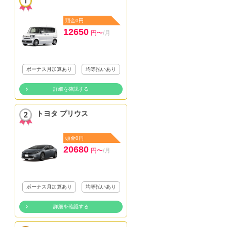
頭金0円
12650
円〜
/月
ボーナス月加算あり
均等払いあり
詳細を確認する
トヨタ プリウス
頭金0円
20680
円〜
/月
ボーナス月加算あり
均等払いあり
詳細を確認する