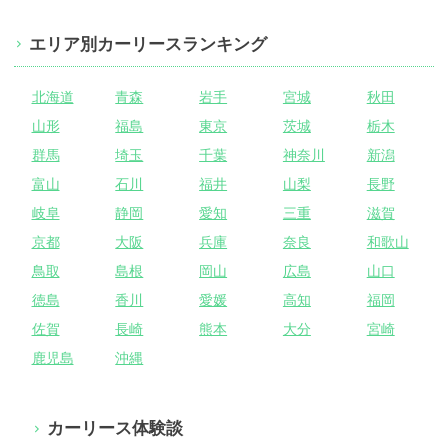
エリア別カーリースランキング
北海道
青森
岩手
宮城
秋田
山形
福島
東京
茨城
栃木
群馬
埼玉
千葉
神奈川
新潟
富山
石川
福井
山梨
長野
岐阜
静岡
愛知
三重
滋賀
京都
大阪
兵庫
奈良
和歌山
鳥取
島根
岡山
広島
山口
徳島
香川
愛媛
高知
福岡
佐賀
長崎
熊本
大分
宮崎
鹿児島
沖縄
カーリース体験談