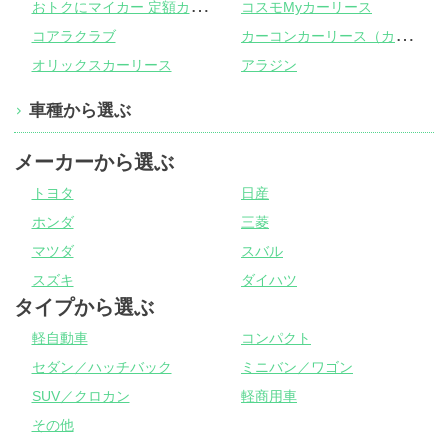
お
トクにマイカー 定額カルモくん
コスモMyカーリース
カ
ーコンカーリース（カーコンビニ倶楽部）
コアラクラブ
オリックスカーリース
アラジン
車種から選ぶ
メーカーから選ぶ
トヨタ
日産
ホンダ
三菱
マツダ
スバル
スズキ
ダイハツ
タイプから選ぶ
軽自動車
コンパクト
セダン／ハッチバック
ミニバン／ワゴン
SUV／クロカン
軽商用車
その他