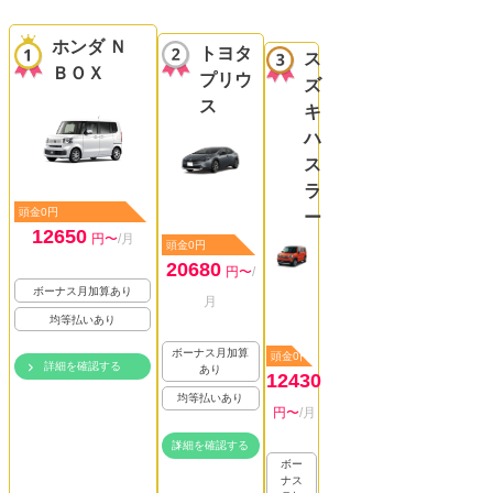
ホンダ Ｎ
トヨタ
ス
ＢＯＸ
プリウ
ズ
ス
キ
ハ
ス
ラ
頭金0円
ー
12650
円〜
/月
頭金0円
20680
円〜
/
ボーナス月加算あり
月
均等払いあり
ボーナス月加算
頭金0円
詳細を確認する
あり
12430
均等払いあり
円〜
/月
詳細を確認する
ボー
ナス