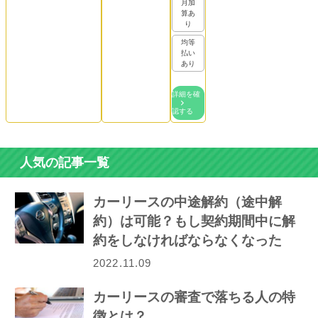
月加
算あ
り
均等
払い
あり
詳細を確
認する
人気の記事一覧
カーリースの中途解約（途中解
約）は可能？もし契約期間中に解
約をしなければならなくなった
ら…
2022.11.09
カーリースの審査で落ちる人の特
徴とは？