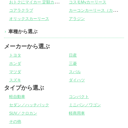
お
トクにマイカー 定額カルモくん
コスモMyカーリース
カ
ーコンカーリース（カーコンビニ倶楽部）
コアラクラブ
オリックスカーリース
アラジン
車種から選ぶ
メーカーから選ぶ
トヨタ
日産
ホンダ
三菱
マツダ
スバル
スズキ
ダイハツ
タイプから選ぶ
軽自動車
コンパクト
セダン／ハッチバック
ミニバン／ワゴン
SUV／クロカン
軽商用車
その他