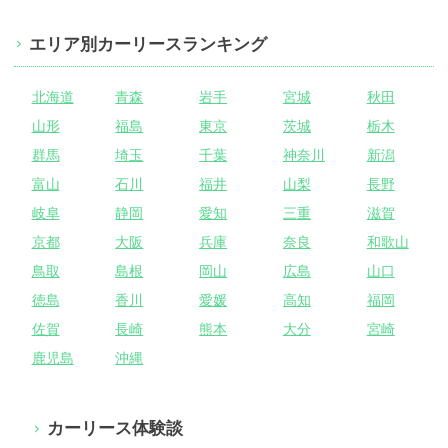
エリア別カーリースランキング
北海道
青森
岩手
宮城
秋田
山形
福島
東京
茨城
栃木
群馬
埼玉
千葉
神奈川
新潟
富山
石川
福井
山梨
長野
岐阜
静岡
愛知
三重
滋賀
京都
大阪
兵庫
奈良
和歌山
鳥取
島根
岡山
広島
山口
徳島
香川
愛媛
高知
福岡
佐賀
長崎
熊本
大分
宮崎
鹿児島
沖縄
カーリース体験談