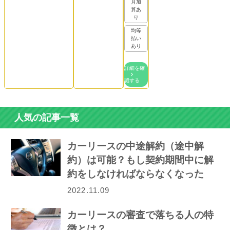
月加
算あ
り
均等
払い
あり
詳細を確
認する
人気の記事一覧
カーリースの中途解約（途中解
約）は可能？もし契約期間中に解
約をしなければならなくなった
ら…
2022.11.09
カーリースの審査で落ちる人の特
徴とは？