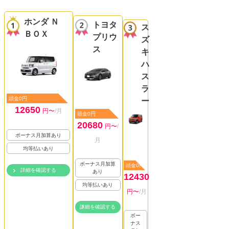
ホンダ Ｎ
トヨタ
ス
ＢＯＸ
プリウ
ズ
ス
キ
ハ
ス
ラ
頭金0円
ー
12650
円〜
/月
頭金0円
20680
円〜
/
ボーナス月加算あり
月
均等払いあり
ボーナス月加算
頭金0円
詳細を確認する
あり
12430
均等払いあり
円〜
/月
詳細を確認する
ボー
ナス