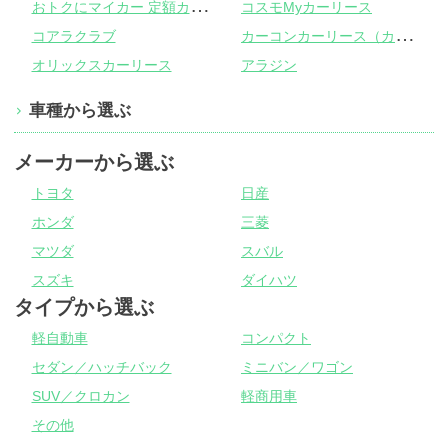
お
トクにマイカー 定額カルモくん
コスモMyカーリース
カ
ーコンカーリース（カーコンビニ倶楽部）
コアラクラブ
オリックスカーリース
アラジン
車種から選ぶ
メーカーから選ぶ
トヨタ
日産
ホンダ
三菱
マツダ
スバル
スズキ
ダイハツ
タイプから選ぶ
軽自動車
コンパクト
セダン／ハッチバック
ミニバン／ワゴン
SUV／クロカン
軽商用車
その他