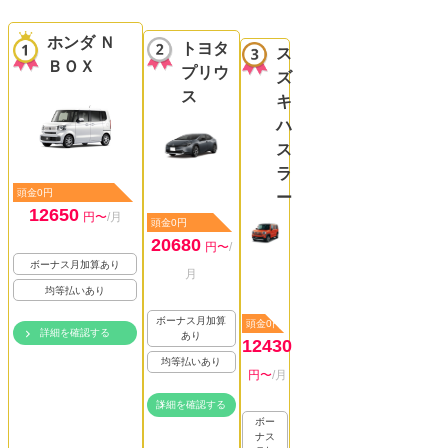
ホンダ Ｎ
トヨタ
ス
ＢＯＸ
プリウ
ズ
ス
キ
ハ
ス
ラ
頭金0円
ー
12650
円〜
/月
頭金0円
20680
円〜
/
ボーナス月加算あり
月
均等払いあり
ボーナス月加算
頭金0円
詳細を確認する
あり
12430
均等払いあり
円〜
/月
詳細を確認する
ボー
ナス