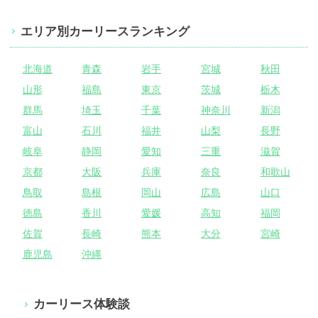
エリア別カーリースランキング
北海道
青森
岩手
宮城
秋田
山形
福島
東京
茨城
栃木
群馬
埼玉
千葉
神奈川
新潟
富山
石川
福井
山梨
長野
岐阜
静岡
愛知
三重
滋賀
京都
大阪
兵庫
奈良
和歌山
鳥取
島根
岡山
広島
山口
徳島
香川
愛媛
高知
福岡
佐賀
長崎
熊本
大分
宮崎
鹿児島
沖縄
カーリース体験談