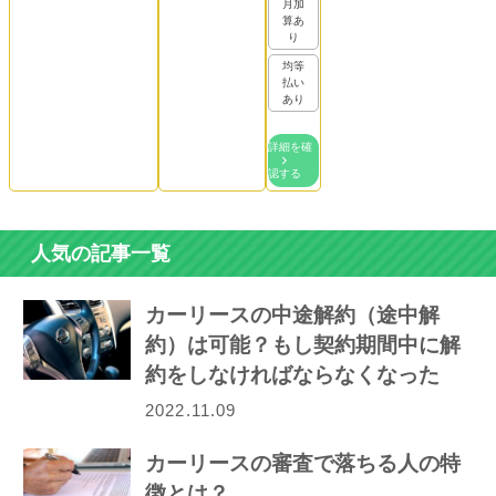
月加
算あ
り
均等
払い
あり
詳細を確
認する
人気の記事一覧
カーリースの中途解約（途中解
約）は可能？もし契約期間中に解
約をしなければならなくなった
ら…
2022.11.09
カーリースの審査で落ちる人の特
徴とは？